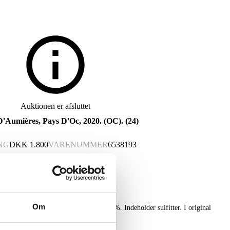
Auktionen er afsluttet
 D'Aumières, Pays D'Oc, 2020. (OC). (24)
NG
DKK
1.800
VARENUMMER
6538193
Om
ères, Pays D'Oc, 2020. (OC). Alk. 13 %. Indeholder sulfitter. I original
)