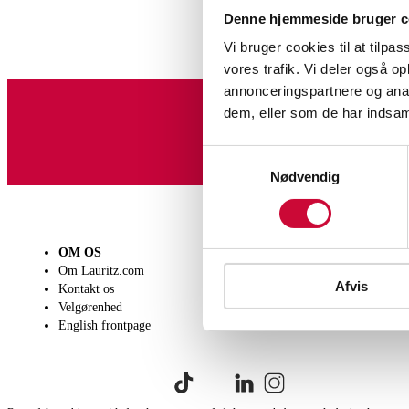
Denne hjemmeside bruger c
Vi bruger cookies til at tilpas
vores trafik. Vi deler også 
annonceringspartnere og anal
dem, eller som de har indsaml
Tilmeld dig vores nyheds
Samtykkevalg
Nødvendig
OM OS
SÆLG
KØB
Om Lauritz.com
Få en vurdering
Lever
Afvis
Kontakt os
Indlevering
Afhen
Velgørenhed
Salgsvilkår
Person
English frontpage
Købsv