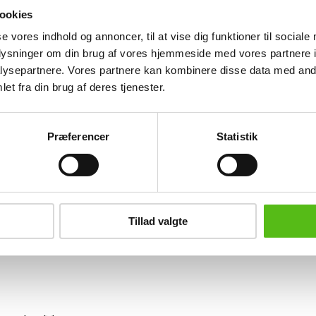
Se hele udvalget på Konkursen efter 
ookies
se vores indhold og annoncer, til at vise dig funktioner til sociale
Lignende varer
oplysninger om din brug af vores hjemmeside med vores partnere i
ysepartnere. Vores partnere kan kombinere disse data med andr
et fra din brug af deres tjenester.
brev og modtag nyheder samt tilbud direkte i din email.
Præferencer
Statistik
ing
Tillad valgte
tning
datapolitik
ilkår