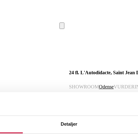
24 fl. L'Autodidacte, Saint Jean
SHOWROOM
Odense
VURDERI
Momsvare
Beskrivelse
Detaljer
24 fl. L'Autodidacte, Saint Jean D'Aumi
emballage med håndteringsmærker. (24