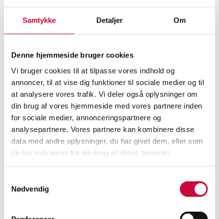
Samtykke
Detaljer
Om
Denne hjemmeside bruger cookies
Vi bruger cookies til at tilpasse vores indhold og
annoncer, til at vise dig funktioner til sociale medier og til
at analysere vores trafik. Vi deler også oplysninger om
din brug af vores hjemmeside med vores partnere inden
for sociale medier, annonceringspartnere og
analysepartnere. Vores partnere kan kombinere disse
data med andre oplysninger, du har givet dem, eller som
Fandt ingen varer med de valgte søgekriterier
de har indsamlet fra din brug af deres tjenester.
Samtykkevalg
Nødvendig
Tilmeld dig vores nyhedsbrev og modtag nyheder samt
tilbud direkte i din email.