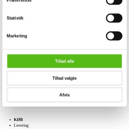
Præferencer
Statistik
Marketing
OM OS
Om Lauritz.com
Kontakt os
Velgørenhed
Tillad alle
Klassisk Auktion
English frontpage
Tillad valgte
SÆLG
Få en vurdering
Afvis
Indlevering
Salgsvilkår
KØB
Levering