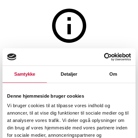
Furniture
The auction is closed
Arne Jacobsen. A set of six
chairs 'Syveren', model 3107,
Samtykke
Detaljer
Om
black leather. New seat height
Denne hjemmeside bruger cookies
46.5 cm. (6)
Vi bruger cookies til at tilpasse vores indhold og
annoncer, til at vise dig funktioner til sociale medier og til
SHOWROOM
ESTIMATE
ITEM NUMBER
at analysere vores trafik. Vi deler også oplysninger om
din brug af vores hjemmeside med vores partnere inden
Chairs
for sociale medier, annonceringspartnere og
Vejle
DKK
18,000
6483167