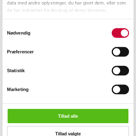
data med andre oplysninger, du har givet dem, eller som
Description
de har indsamlet fra din brug af deres tjenester.
Automatic translation from Danish.
Samtykkevalg
Nødvendig
Ela (Egon Lauridsen, Copenhagen 1936-1966). A set of 12 small dessert
spoons of gilded sterling silver, decorated with enamel in various colors. L.
12 cm. Total weight 112 grams.
Præferencer
Similar lots
Statistik
Sign up for our newsletter and receive news and offers
Marketing
directly in your email.
Tillad alle
Egon Lauridsen. A set of 12 dessert spoons of gold-plated st...
Tillad valgte