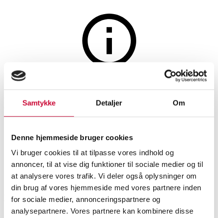
Silver, bronze, copper and pewter
The auction is closed
Egon Lauridsen. A set of 12
Samtykke
Detaljer
Om
dessert spoons of gold-plated
sterling silver (12)
Denne hjemmeside bruger cookies
Vi bruger cookies til at tilpasse vores indhold og
annoncer, til at vise dig funktioner til sociale medier og til
SHOWROOM
ESTIMATE
ITEM NUMBER
at analysere vores trafik. Vi deler også oplysninger om
din brug af vores hjemmeside med vores partnere inden
Vejle
DKK
3,000
6547355
for sociale medier, annonceringspartnere og
analysepartnere. Vores partnere kan kombinere disse
Silver flatware