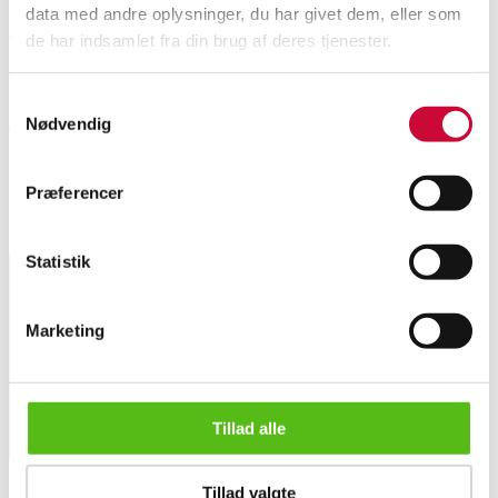
data med andre oplysninger, du har givet dem, eller som
de har indsamlet fra din brug af deres tjenester.
This lot has been put up for resale under the new lot no. 6505732
Automatic translation from Danish.
Samtykkevalg
Parker Hale Safari hunting rifle cal. 243 wins. Weapon number: 01403.
Nødvendig
Total length: 113 cm. Pipe length: 63 cm. Features tight and functional
mechanics, clean and sharp rifling and traces of use. Tarnishing on the pipe.
Rifle permit required.
Præferencer
Similar lots
Statistik
Sign up for our newsletter and receive news and offers
Marketing
directly in your email.
Tillad alle
Parker Hale Safari hunting rifle cal. 243 wins
Tillad valgte