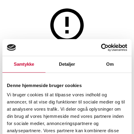
Hunting, fishing, arms and militaria
This auction is resold
Parker Hale Safari hunting
Samtykke
Detaljer
Om
rifle cal. 243 wins
Denne hjemmeside bruger cookies
Vi bruger cookies til at tilpasse vores indhold og
SHOWROOM
ESTIMATE
ITEM NUMBER
annoncer, til at vise dig funktioner til sociale medier og til
at analysere vores trafik. Vi deler også oplysninger om
Vejle
DKK
1,000
6434004
din brug af vores hjemmeside med vores partnere inden
for sociale medier, annonceringspartnere og
Description
analysepartnere. Vores partnere kan kombinere disse
Firearms