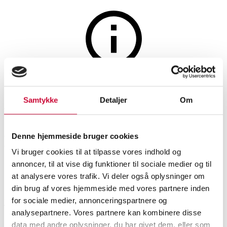
The auction is closed
Aage Albing: A heavy bracelet
Samtykke
Detaljer
Om
of 14k gold. Weight 83.3 g.
Denne hjemmeside bruger cookies
Length 19 cm. 1970s.
Vi bruger cookies til at tilpasse vores indhold og
annoncer, til at vise dig funktioner til sociale medier og til
SHOWROOM
ESTIMATE
ITEM NUMBER
at analysere vores trafik. Vi deler også oplysninger om
din brug af vores hjemmeside med vores partnere inden
for sociale medier, annonceringspartnere og
Hørsholm
DKK
50,000
6589186
Bracelets
analysepartnere. Vores partnere kan kombinere disse
data med andre oplysninger, du har givet dem, eller som