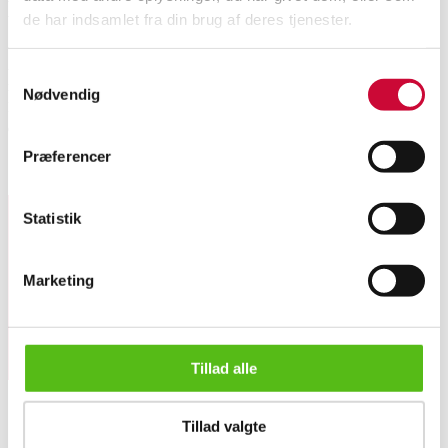
Description
de har indsamlet fra din brug af deres tjenester.
Aage Albing: A heavy bracelet of 14k gold. Weight 83.3 g. Width 15.6
Samtykkevalg
mm. Thickness 5 mm. Length 19 cm. 1970s.
Nødvendig
Box included. Minor signs of age and wear. Engraved on the back of the
clasp.
Præferencer
Similar lots
Statistik
Sign up for our newsletter and receive news and offers
directly in your email.
Marketing
Tillad alle
Aage Albing: A heavy bracelet of 14k gold. Weight 83.3 g. Le...
Tillad valgte