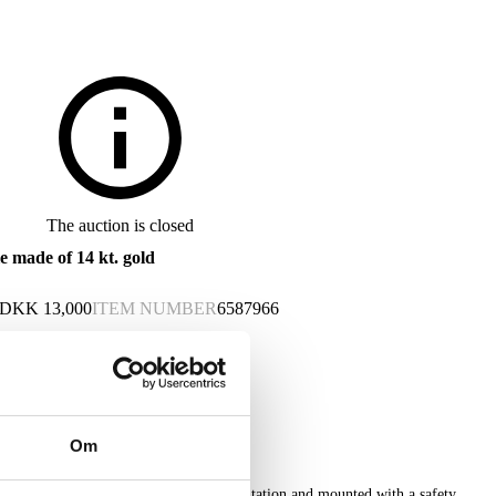
The auction is closed
 made of 14 kt. gold
DKK
13,000
ITEM NUMBER
6587966
This lot has been put up for resale under the new lot no. 6596717
Om
kt. gold adorned with chiseled ornamentation and mounted with a safety