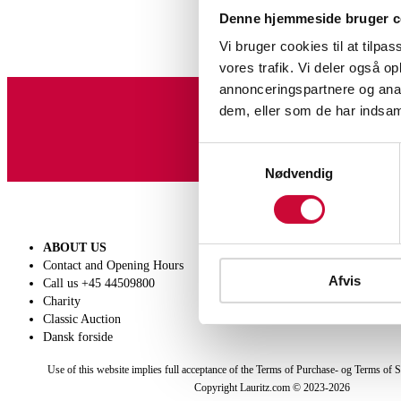
Denne hjemmeside bruger c
Vi bruger cookies til at tilpas
vores trafik. Vi deler også 
annonceringspartnere og anal
dem, eller som de har indsaml
Sign up for our newslet
Samtykkevalg
Nødvendig
ABOUT US
SELL
Contact and Opening Hours
Get a valuation
Afvis
Call us +45 44509800
Consignment
Charity
Conditions of sale
Classic Auction
Dansk forside
Use of this website implies full acceptance of the Terms of Purchase- og Terms of S
Copyright Lauritz.com © 2023-
2026