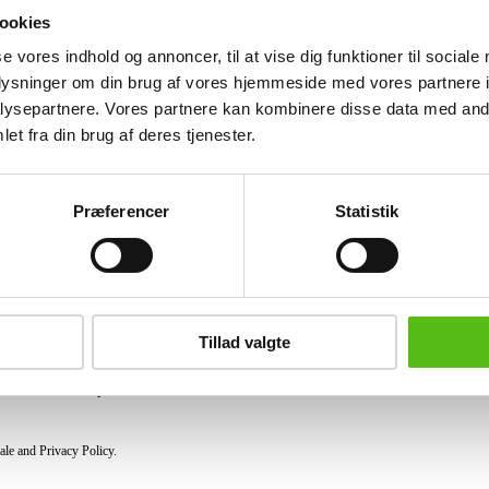
hasp. Weight: approx. 17.8 g. Internal
ookies
se vores indhold og annoncer, til at vise dig funktioner til sociale
Similar lots
oplysninger om din brug af vores hjemmeside med vores partnere i
ysepartnere. Vores partnere kan kombinere disse data med andr
et fra din brug af deres tjenester.
ter and receive news and offers directly in your email.
Præferencer
Statistik
PURCHASE
Shipping
Tillad valgte
Pick-up
Privacy Policy
Conditions of purchase
ale and Privacy Policy.