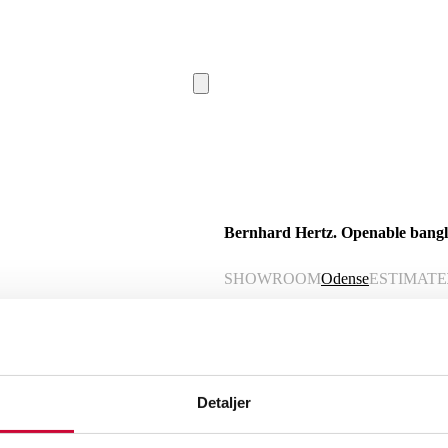
Bernhard Hertz. Openable bangle
SHOWROOM
Odense
ESTIMATE
Description
Detaljer
Automatic translation from Danish.
Bernhard Hertz. Openable bangle of 14 