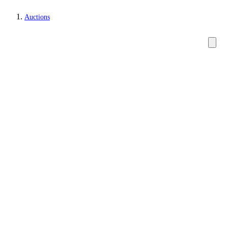
Auctions
Paintings and sculptures