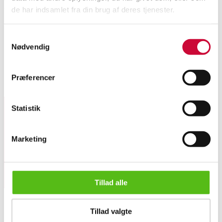
Description
de har indsamlet fra din brug af deres tjenester.
Automatic translation from Danish.
Samtykkevalg
Nødvendig
Unknown artist 20th century. Composition, acrylic on canvas, signed
monogram MN, 97 x 130 (99 x 132) cm.
Præferencer
Similar lots
Statistik
Sign up for our newsletter and receive news and offers
directly in your email.
Marketing
Tillad alle
Unknown artist. 20th century. Composition, acrylic on canvas...
Tillad valgte