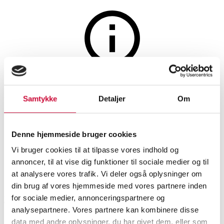
The auction is closed
Unknown artist. 20th century.
Samtykke
Detaljer
Om
Composition, acrylic on
Denne hjemmeside bruger cookies
canvas.
Vi bruger cookies til at tilpasse vores indhold og
annoncer, til at vise dig funktioner til sociale medier og til
SHOWROOM
ESTIMATE
ITEM NUMBER
at analysere vores trafik. Vi deler også oplysninger om
din brug af vores hjemmeside med vores partnere inden
for sociale medier, annonceringspartnere og
Roskilde
DKK
1,300
6549907
Modern pictorial arts
analysepartnere. Vores partnere kan kombinere disse
data med andre oplysninger, du har givet dem, eller som