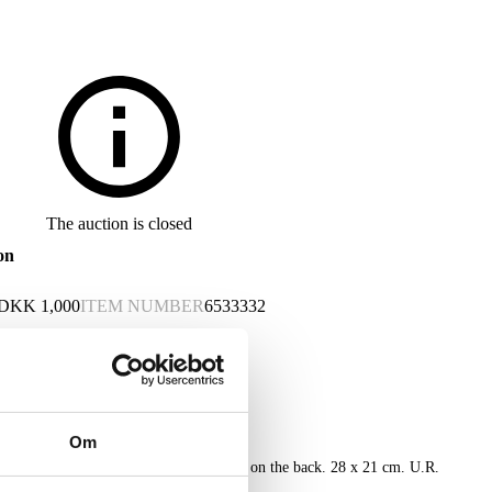
The auction is closed
on
DKK
1,000
ITEM NUMBER
6533332
Om
type on paper, signed and dated 2025 on the back. 28 x 21 cm. U.R.