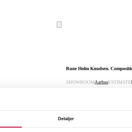
Rune Holm Knudsen. Compositi
SHOWROOM
Aarhus
ESTIMATE
Description
Automatic translation from Danish.
Detaljer
Rune Holm Knudsen. Composition, mono