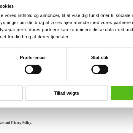
See the entire selection at Stafet for li
ookies
se vores indhold og annoncer, til at vise dig funktioner til sociale
Similar lots
oplysninger om din brug af vores hjemmeside med vores partnere i
ysepartnere. Vores partnere kan kombinere disse data med andr
et fra din brug af deres tjenester.
ter and receive news and offers directly in your email.
Præferencer
Statistik
PURCHASE
Shipping
Tillad valgte
Pick-up
Privacy Policy
Conditions of purchase
ale and Privacy Policy.