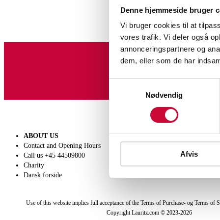
Denne hjemmeside bruger c
Vi bruger cookies til at tilpas
vores trafik. Vi deler også 
annonceringspartnere og anal
dem, eller som de har indsaml
Sign up for our newslet
Samtykkevalg
Nødvendig
ABOUT US
SELL
Contact and Opening Hours
Get a valuation
Afvis
Call us +45 44509800
Consignment
Charity
Conditions of sale
Dansk forside
Use of this website implies full acceptance of the Terms of Purchase- og Terms of S
Copyright Lauritz.com © 2023-
2026