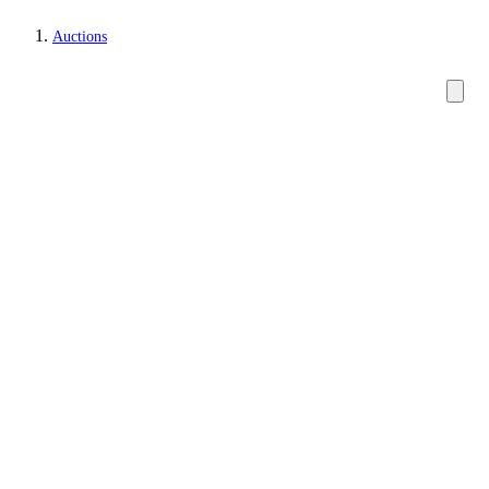
Auctions
Lamps and lighting