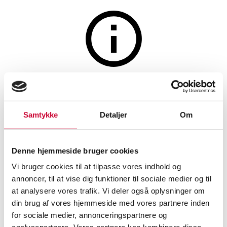
The auction is closed
Kaare Klint for Le Klint. two
Samtykke
Detaljer
Om
'Kiplamper', Two table/wall
lamps made of brass, model
Denne hjemmeside bruger cookies
306 (2)
Vi bruger cookies til at tilpasse vores indhold og
annoncer, til at vise dig funktioner til sociale medier og til
at analysere vores trafik. Vi deler også oplysninger om
SHOWROOM
ESTIMATE
ITEM NUMBER
din brug af vores hjemmeside med vores partnere inden
Wall lighting
for sociale medier, annonceringspartnere og
Aalborg
DKK
3,800
6550439