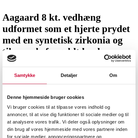
Smykker
Aagaard 8 kt. vedhæng
udformet som et hjerte prydet
med en syntetisk zirkonia og
tihørende forgyldt kæde
SHOWROOM
VURDERING
VARENUMMER
Samtykke
Detaljer
Om
Aalborg
DKK
1.900
6563128
Denne hjemmeside bruger cookies
Momsvare
Vi bruger cookies til at tilpasse vores indhold og
Beskrivelse
annoncer, til at vise dig funktioner til sociale medier og til
at analysere vores trafik. Vi deler også oplysninger om
din brug af vores hjemmeside med vores partnere inden
Aagaard 8 kt. vedhæng udformet som et hjerte prydet med en syntetisk
Halskæder, vedhæng
zirkonia, L ca. 26,4 mm, B. ca. 8 mm, vægt: 1,5 gr. Der til en halskæde af
for sociale medier, annonceringspartnere og