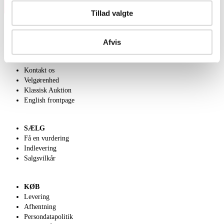
Tillad valgte
Afvis
OM OS
Om Lauritz.com
Kontakt os
Velgørenhed
Klassisk Auktion
English frontpage
SÆLG
Få en vurdering
Indlevering
Salgsvilkår
KØB
Levering
Afhentning
Persondatapolitik