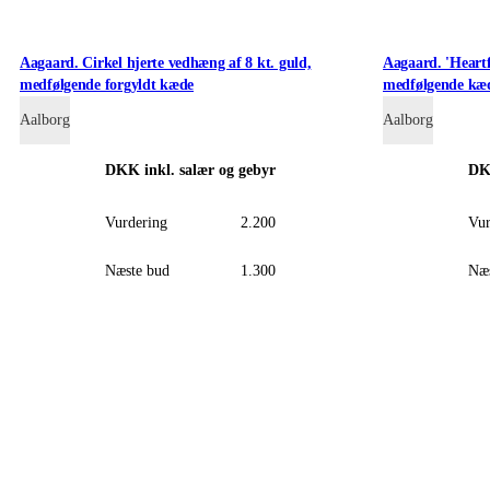
Aagaard. Cirkel hjerte vedhæng af 8 kt. guld,
Aagaard. 'Heartf
medfølgende forgyldt kæde
medfølgende kæde
Aalborg
Aalborg
DKK
inkl. salær og gebyr
D
Vurdering
2.200
Vur
Næste bud
1.300
Næs