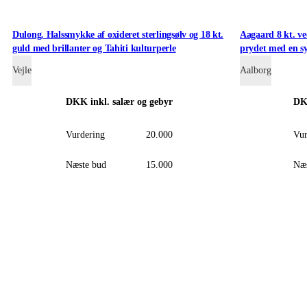
Dulong. Halssmykke af oxideret sterlingsølv og 18 kt.
Aagaard 8 kt. v
guld med brillanter og Tahiti kulturperle
prydet med en sy
forgyldt kæde
Vejle
Aalborg
DKK
inkl. salær og gebyr
D
Vurdering
20.000
Vur
Næste bud
15.000
Næs