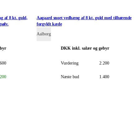
 af 8 kt. guld,
Aagaard snoet vedhæng af 8 kt. guld med tilhørende
sølv.
forgyldt kæde
Aalborg
ebyr
DKK
inkl. salær og gebyr
.600
Vurdering
2.200
.200
Næste bud
1.400