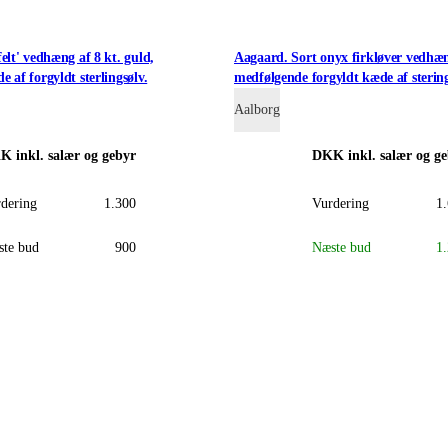
elt' vedhæng af 8 kt. guld,
Aagaard. Sort onyx firkløver vedhæng
 af forgyldt sterlingsølv.
medfølgende forgyldt kæde af stering
Aalborg
KK
inkl. salær og gebyr
DKK
inkl. salær og g
dering
1.300
Vurdering
1
te bud
900
Næste bud
1