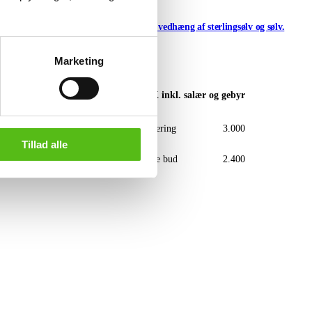
. (3)
12 halskæder med vedhæng af sterlingsølv og sølv.
(12)
Marketing
Vejle
ebyr
DKK
inkl. salær og gebyr
.000
Vurdering
3.000
Tillad alle
550
Næste bud
2.400