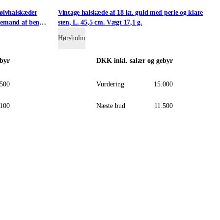
sølvhalskæder
Vintage halskæde af 18 kt. guld med perle og klare
lemand af ben
sten, L. 45,5 cm. Vægt 17,1 g.
Hørsholm
ebyr
DKK
inkl. salær og gebyr
.500
Vurdering
15.000
.100
Næste bud
11.500