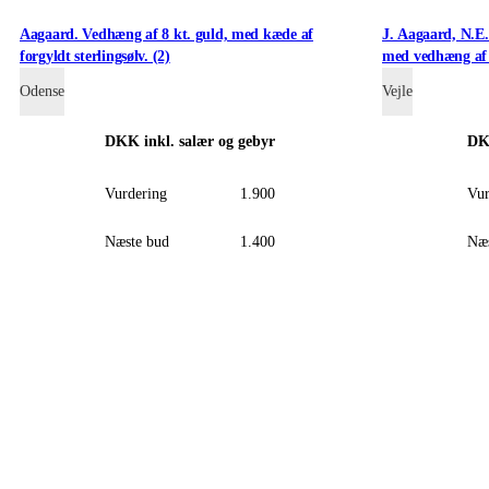
Aagaard. Vedhæng af 8 kt. guld, med kæde af
J. Aagaard, N.E
forgyldt sterlingsølv. (2)
med vedhæng af s
Odense
Vejle
DKK
inkl. salær og gebyr
D
Vurdering
1.900
Vur
Næste bud
1.400
Næs