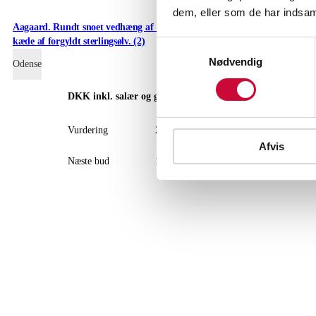
dem, eller som de har indsaml
Aagaard. Rundt snoet vedhæng af 14 kt. guld, med
Diamant hjerteve
kæde af forgyldt sterlingsølv. (2)
ct. L. 2,8 cm.
Samtykkevalg
Nødvendig
Odense
Hørsholm
DKK
inkl. salær og gebyr
D
Vurdering
2.000
Vur
Afvis
Næste bud
1.400
Næs