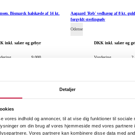
sen. Bismarck halskæde af 14 kt.
Aagaard 'Reb' vedhæng af 8 kt. guld
forgyldt sterlingsølv
Odense
KK
inkl. salær og gebyr
DKK
inkl. salær og g
dering
9.000
Vurdering
2
te bud
8.000
Næste bud
1
Detaljer
ookies
se vores indhold og annoncer, til at vise dig funktioner til sociale
oplysninger om din brug af vores hjemmeside med vores partnere i
ysepartnere. Vores partnere kan kombinere disse data med andr