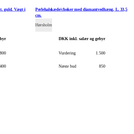
t. guld. Vægt i
Perlehalskæde/choker med diamantvedhæng, L. 33,5
cm.
Hørsholm
ebyr
DKK
inkl. salær og gebyr
.800
Vurdering
1.500
.400
Næste bud
850