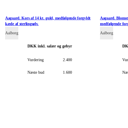
Aagaard. Kors af 14 kt. guld, medfølgende forgyldt
Aagaard. Blomste
kæde af sterlingsølv.
medfølgende for
Aalborg
Aalborg
DKK
inkl. salær og gebyr
D
Vurdering
2.400
Vur
Næste bud
1.600
Næs