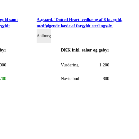
 guld samt
Aagaard. 'Dotted Heart' vedhæng af 8 kt. guld,
rgyldt
medfølgende kæde af forgyldt sterlingsølv.
Aalborg
ebyr
DKK
inkl. salær og gebyr
.000
Vurdering
1.200
700
Næste bud
800