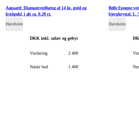
Aagaard: Diamantvedhæng af 14 kt. guld og
Belle Epoque ve
hvidguld, i alt ca. 0.20 ct.
bjergkrystal, L. 
Hørsholm
Hørsholm
DKK
inkl. salær og gebyr
D
Vurdering
2.400
Vur
Næste bud
1.400
Næs