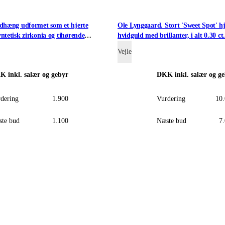
edhæng udformet som et hjerte
Ole Lynggaard. Stort 'Sweet Spot' hj
ntetisk zirkonia og tihørende
hvidguld med brillanter, i alt 0.30 ct
Vejle
KK
inkl. salær og gebyr
DKK
inkl. salær og g
dering
1.900
Vurdering
10
te bud
1.100
Næste bud
7