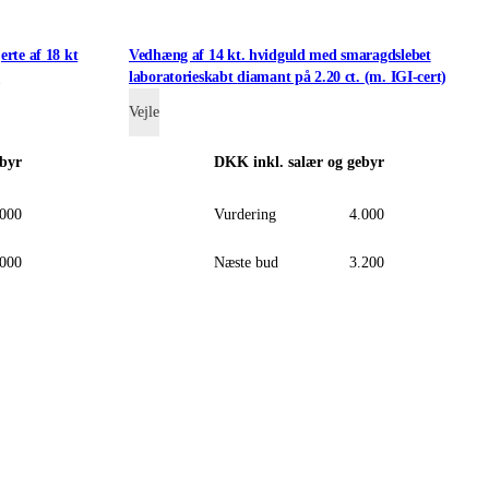
erte af 18 kt
Vedhæng af 14 kt. hvidguld med smaragdslebet
.
laboratorieskabt diamant på 2.20 ct. (m. IGI-cert)
Vejle
ebyr
DKK
inkl. salær og gebyr
.000
Vurdering
4.000
.000
Næste bud
3.200