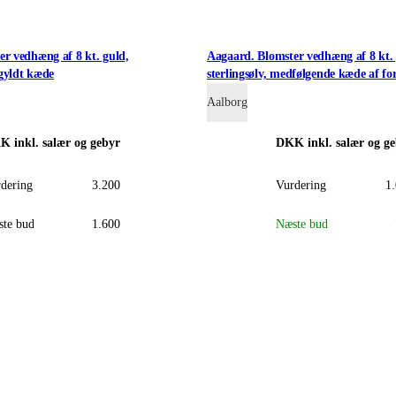
r vedhæng af 8 kt. guld,
Aagaard. Blomster vedhæng af 8 kt.
gyldt kæde
sterlingsølv, medfølgende kæde af fo
sterlingsølv.
Aalborg
Halskæder, vedhæng
KK
inkl. salær og gebyr
DKK
inkl. salær og g
dering
3.200
Vurdering
1
te bud
1.600
Næste bud