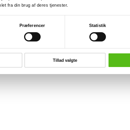
et fra din brug af deres tjenester.
dhæng af 18 kt. hvidguld, ca. 1.20
Samling halskæder bl.a. tigerøje m.m
Præferencer
Statistik
Odense
KK
inkl. salær og gebyr
DKK
inkl. salær og g
dering
10.000
Vurdering
1
Tillad valgte
te bud
6.400
Næste bud