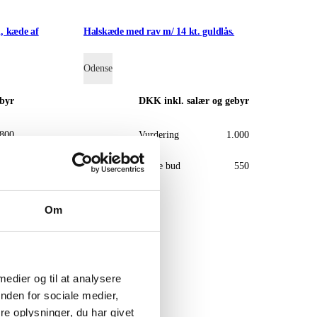
, kæde af
Halskæde med rav m/ 14 kt. guldlås.
Odense
ebyr
DKK
inkl. salær og gebyr
.800
Vurdering
1.000
.500
Næste bud
550
Om
 medier og til at analysere
nden for sociale medier,
e oplysninger, du har givet