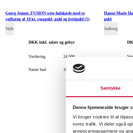
Georg Jensen. FUSION wire-halskæde med to
Hanne Marie Han
vedhæng af 18 kt. rosaguld, guld og hvidguld (5)
guld
Vejle
Aalborg
DKK
inkl. salær og gebyr
D
Vurdering
24.000
Vur
Næste bud
18.000
Næs
Samtykke
Denne hjemmeside bruger c
Vi bruger cookies til at tilpas
vores trafik. Vi deler også 
annonceringspartnere og anal