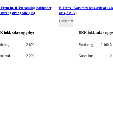
. From m. fl. En samling halskæder
B. Hertz: Kors med halskæde af 14 k
terlingsølv og sølv. (15)
alt 4,7 g. (2)
Hørsholm
KK
inkl. salær og gebyr
DKK
inkl. salær og g
dering
2.800
Vurdering
2.400-3
te bud
2.200
Næste bud
2