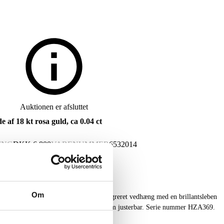
Auktionen er afsluttet
 af 18 kt rosa guld, ca 0.04 ct
ING
DKK
6.800
VARENUMMER
6532014
Om
 af 18 kt rosa guld, prydet med et integreret vedhæng med en brillantsleben
n (H), Klarhed: VS. Længde: 37,5-40,5 cm justerbar. Serie nummer HZA369.
ke med certifikat fra 2020