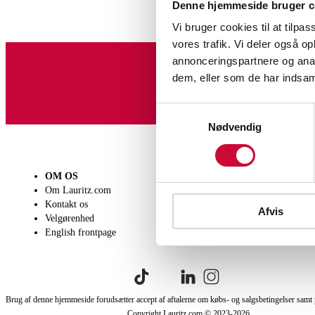
Denne hjemmeside bruger c
Vi bruger cookies til at tilpas
vores trafik. Vi deler også 
annonceringspartnere og anal
dem, eller som de har indsaml
Tilmeld dig vores nyheds
Samtykkevalg
Nødvendig
OM OS
SÆLG
KØB
Om Lauritz.com
Få en vurdering
Lever
Kontakt os
Indlevering
Afhen
Afvis
Velgørenhed
Salgsvilkår
Person
English frontpage
Købsv
Brug af denne hjemmeside forudsætter accept af aftalerne om købs- og salgsbetingelser samt 
Copyright Lauritz.com © 2023-
2026