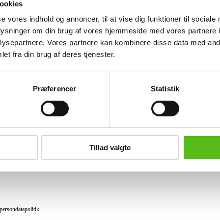
ookies
Lignende varer
se vores indhold og annoncer, til at vise dig funktioner til sociale
oplysninger om din brug af vores hjemmeside med vores partnere i
ysepartnere. Vores partnere kan kombinere disse data med andr
et fra din brug af deres tjenester.
brev og modtag nyheder samt tilbud direkte i din email.
Præferencer
Statistik
ing
tning
Tillad valgte
datapolitik
ilkår
persondatapolitik