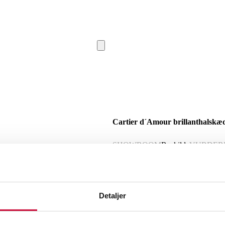
Cartier d´Amour brillanthalskæde
SHOWROOM
Roskilde
VURDER
Beskrivelse
Detaljer
Cartier d’ Amour halskæde, mini model,
diamant, ca 0.04 ct., Farve: Wesselto
Vægt: 2,1gr. Der medfølger original æs