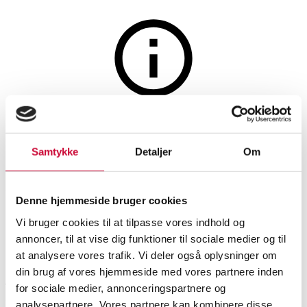
Smykker
Auktionen er afsluttet
Connectionlås af sterling sølv,
Samtykke
Detaljer
Om
14 kt. guld og brillant, dertil en
kæde med ametystperler
Denne hjemmeside bruger cookies
Vi bruger cookies til at tilpasse vores indhold og
annoncer, til at vise dig funktioner til sociale medier og til
SHOWROOM
VURDERING
VARENUMMER
at analysere vores trafik. Vi deler også oplysninger om
din brug af vores hjemmeside med vores partnere inden
Aarhus
DKK
2.400
6367085
for sociale medier, annonceringspartnere og
Halskæder, vedhæng
Nyproduceret vare
analysepartnere. Vores partnere kan kombinere disse