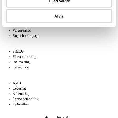
Tillad valgte
OM OS
Afvis
Om Lauritz.com
Kontakt os
Velgørenhed
English frontpage
SÆLG
Få en vurdering
Indlevering
Salgsvilkår
KØB
Levering
Afhentning
Persondatapolitik
Købsvilkår