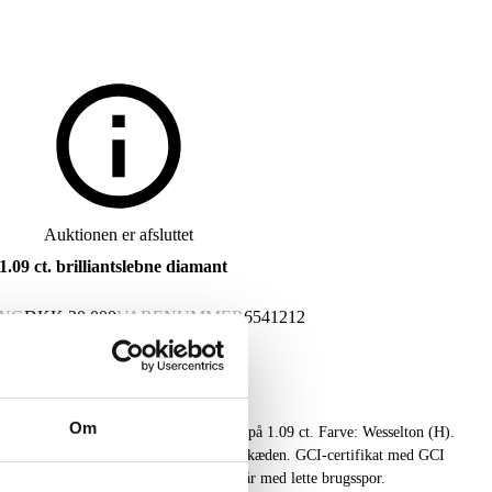
Auktionen er afsluttet
.09 ct. brilliantslebne diamant
ING
DKK
20.000
VARENUMMER
6541212
Om
å 1.09 ct. Farve: Wesselton (H).
L. 45 cm. Stemplet 14kt samt mester på kæden. GCI-certifikat med GCI
025 medfølger. Æske medfølger. Fremstår med lette brugsspor.