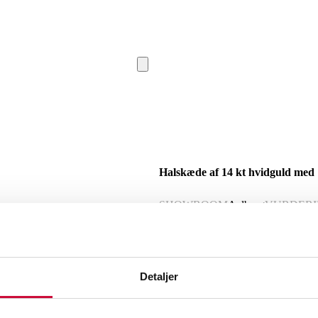
Halskæde af 14 kt hvidguld med 1
SHOWROOM
Aalborg
VURDER
Beskrivelse
Detaljer
Halskæde og vedhæng af 14 kt hvidguld prydet med en brilliantslebne diamant p
Klarhed: SI3. Samlet vægt: 2,0 gram. 
Report 00C103440, dateret fra April 2