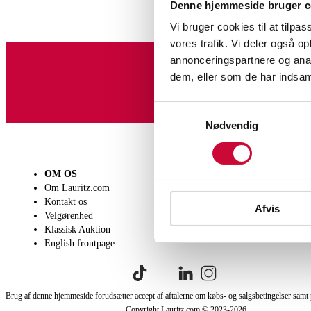
Denne hjemmeside bruger c
Vi bruger cookies til at tilpas
vores trafik. Vi deler også 
annonceringspartnere og anal
dem, eller som de har indsaml
Tilmeld dig vores nyheds
Samtykkevalg
Nødvendig
OM OS
SÆLG
KØB
Om Lauritz.com
Få en vurdering
Lever
Kontakt os
Indlevering
Afhen
Afvis
Velgørenhed
Salgsvilkår
Person
Klassisk Auktion
Købsv
English frontpage
Brug af denne hjemmeside forudsætter accept af aftalerne om købs- og salgsbetingelser samt 
Copyright Lauritz.com © 2023-
2026