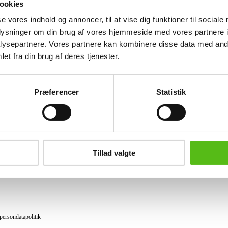
ookies
Lignende varer
se vores indhold og annoncer, til at vise dig funktioner til sociale
oplysninger om din brug af vores hjemmeside med vores partnere i
ysepartnere. Vores partnere kan kombinere disse data med andr
et fra din brug af deres tjenester.
brev og modtag nyheder samt tilbud direkte i din email.
Præferencer
Statistik
ing
tning
Tillad valgte
datapolitik
ilkår
persondatapolitik