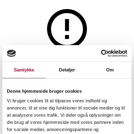
Smykker
Denne auktion er fortrudt
Halskæde med 231
Samtykke
Detaljer
Om
brillantslebne diamanter, i alt
ca. 3.06 ct.
Denne hjemmeside bruger cookies
Vi bruger cookies til at tilpasse vores indhold og
annoncer, til at vise dig funktioner til sociale medier og til
SHOWROOM
VURDERING
VARENUMMER
at analysere vores trafik. Vi deler også oplysninger om
din brug af vores hjemmeside med vores partnere inden
for sociale medier, annonceringspartnere og
Odense
DKK
42.000
6521367
Halskæder, vedhæng