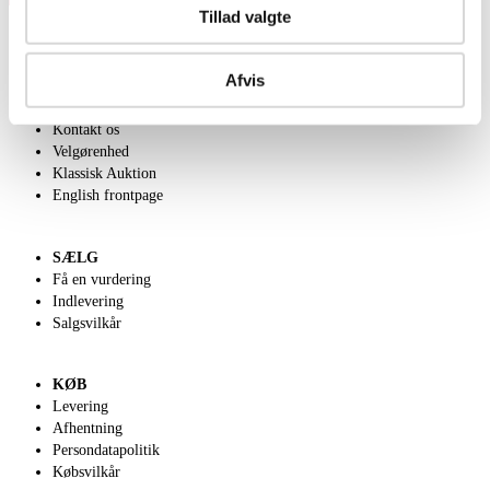
Tillad valgte
Afvis
OM OS
Om Lauritz.com
Kontakt os
Velgørenhed
Klassisk Auktion
English frontpage
SÆLG
Få en vurdering
Indlevering
Salgsvilkår
KØB
Levering
Afhentning
Persondatapolitik
Købsvilkår