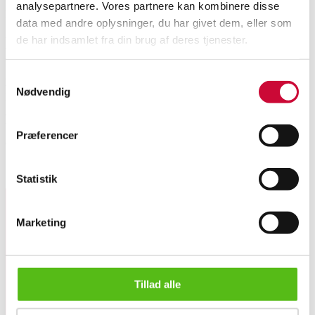
analysepartnere. Vores partnere kan kombinere disse
Momsvare
data med andre oplysninger, du har givet dem, eller som
de har indsamlet fra din brug af deres tjenester.
Beskrivelse
Samtykkevalg
Denne vare er sat til omsalg under nyt varenummer 6536390
Nødvendig
Halskæde af 14 kt. guld, monteret med 231 brillantslebne diamanter, i alt
3.92 ct. i forskellige nuancer. Farve: Fancy Intense: Yellow/Green-
Yellow/Brown-Yellow/Yellow. Klarhed: SI-I1. L. 43 cm. Medfølgende
Præferencer
æske og IGI rapport.
Lignende varer
Statistik
Marketing
Tilmeld dig vores nyhedsbrev og modtag nyheder samt
tilbud direkte i din email.
Tillad alle
Halskæde med 231 brillantslebne diamanter, i alt ca. 3.06 ct...