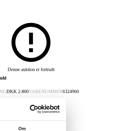
Denne auktion er fortrudt
uld
ING
DKK
2.800
VARENUMMER
6324960
 nyt varenummer 6551396
Om