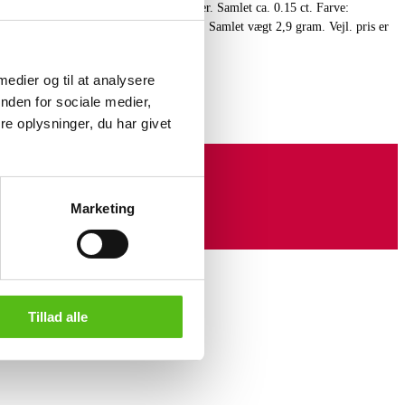
uld. vedhæng er prydet med 3 brillanter. Samlet ca. 0.15 ct. Farve:
lskæden er justerbar på 40 og 44½ cm. Samlet vægt 2,9 gram. Vejl. pris er
 medier og til at analysere
orretning.
nden for sociale medier,
e oplysninger, du har givet
Marketing
Tillad alle