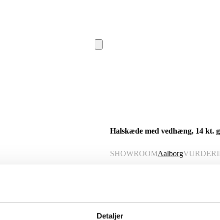
Halskæde med vedhæng, 14 kt. g
SHOWROOM
Aalborg
VURDER
Momsvare
Beskrivelse
Denne vare er sat til omsalg under
Detaljer