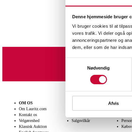
Denne hjemmeside bruger c
Vi bruger cookies til at tilpas
vores trafik. Vi deler også 
annonceringspartnere og anal
dem, eller som de har indsaml
Samtykkevalg
Tilmeld dig vores nyheds
Nødvendig
Afvis
OM OS
SÆLG
KØB
Om Lauritz.com
Få en vurdering
Lever
Kontakt os
Indlevering
Afhen
Velgørenhed
Salgsvilkår
Person
Klassisk Auktion
Købsv