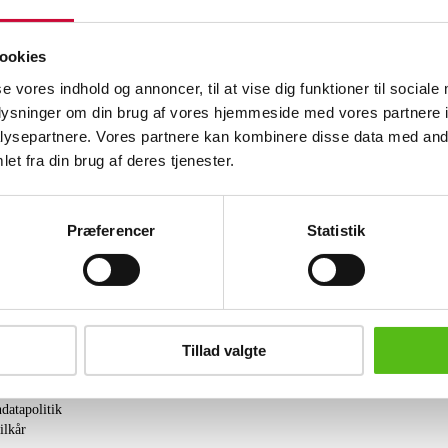
Halskæde med vedhæng udført i 14 kt. g
Wesselton/H. Klarhed: SI. Længde på ha
7.995,-.
ookies
se vores indhold og annoncer, til at vise dig funktioner til sociale
Denne vare hidrører en ophørt smykkef
oplysninger om din brug af vores hjemmeside med vores partnere i
ysepartnere. Vores partnere kan kombinere disse data med andr
Lignende varer
et fra din brug af deres tjenester.
brev og modtag nyheder samt tilbud direkte i din email.
Præferencer
Statistik
Tillad valgte
ing
tning
datapolitik
ilkår