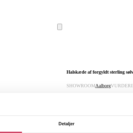
Halskæde af forgyldt sterling sø
SHOWROOM
Aalborg
VURDER
Momsvare
Beskrivelse
Halskæde af forgyldt sterling sølv, med
Detaljer
Samlet ca. 0.15 ct. Farve: Wesselton/H