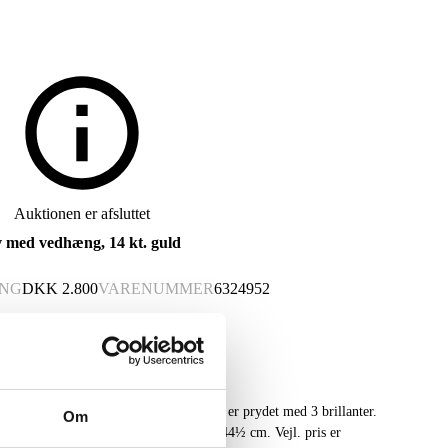
Auktionen er afsluttet
lv med vedhæng, 14 kt. guld
ING
DKK
2.800
VARENUMMER
6324952
 vedhæng udført i 14 kt. guld. vedhæng er prydet med 3 brillanter.
Om
. Klarhed: SI. Længde på halskæden er 44½ cm. Vejl. pris er