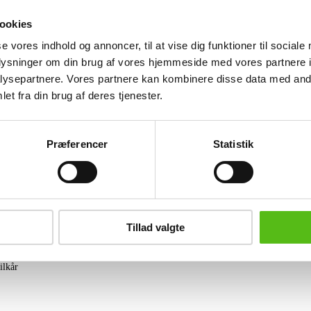
7.995,-.
ookies
Denne vare hidrører en ophørt smykkef
se vores indhold og annoncer, til at vise dig funktioner til sociale
oplysninger om din brug af vores hjemmeside med vores partnere i
Lignende varer
ysepartnere. Vores partnere kan kombinere disse data med andr
et fra din brug af deres tjenester.
brev og modtag nyheder samt tilbud direkte i din email.
Præferencer
Statistik
ing
Tillad valgte
tning
datapolitik
ilkår