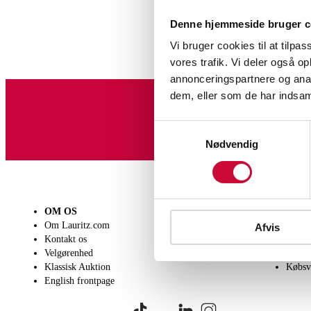
Denne hjemmeside bruger c
Vi bruger cookies til at tilpas
vores trafik. Vi deler også 
annonceringspartnere og anal
dem, eller som de har indsaml
Tilmeld dig vores nyheds
Samtykkevalg
Nødvendig
OM OS
SÆLG
KØB
Om Lauritz.com
Få en vurdering
Lever
Afvis
Kontakt os
Indlevering
Afhen
Velgørenhed
Salgsvilkår
Person
Klassisk Auktion
Købsv
English frontpage