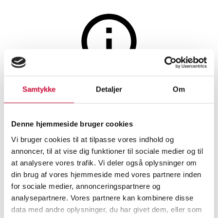
Hobby og samleobjekter
Auktionen er afsluttet
Samtykke
Detaljer
Om
Lego, Nexo Knights, Lances
Hover mfl. (2016 & 2018) (6)
Denne hjemmeside bruger cookies
Vi bruger cookies til at tilpasse vores indhold og
annoncer, til at vise dig funktioner til sociale medier og til
SHOWROOM
VURDERING
VARENUMMER
at analysere vores trafik. Vi deler også oplysninger om
din brug af vores hjemmeside med vores partnere inden
Aarhus
DKK
1.400
6535054
for sociale medier, annonceringspartnere og
analysepartnere. Vores partnere kan kombinere disse
Beskrivelse
data med andre oplysninger, du har givet dem, eller som
Legetøj