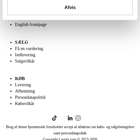
Kontakt os
Afvis
Velgørenhed
Klassisk Auktion
English frontpage
SÆLG
Få en vurdering
Indlevering
Salgsvilkår
KØB
Levering
Afhentning
Persondatapolitik
Købsvilkår
Brug af denne hjemmeside forudsætter accept af aftalerne om købs- og salgsbetingelser
samt persondatapolitik
Copyright Lauritz.com © 2023-
2026