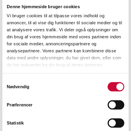
Samling legetøj Matchbox, Dinky
Kay Bojesen. Samling dyr mm.
Denne hjemmeside bruger cookies
og Corgi m.m (13)
(14)
Vi bruger cookies til at tilpasse vores indhold og
Aarhus
Roskilde
annoncer, til at vise dig funktioner til sociale medier og til
at analysere vores trafik. Vi deler også oplysninger om
DKK
inkl. salær og gebyr
DKK
inkl. salær og gebyr
din brug af vores hjemmeside med vores partnere inden
for sociale medier, annonceringspartnere og
Vurdering
5.000-6.200
Vurdering
7.400
analysepartnere. Vores partnere kan kombinere disse
Næste bud
3.000
Næste bud
4.000
data med andre oplysninger, du har givet dem, eller som
de har indsamlet fra din brug af deres tjenester.
Samtykkevalg
Nødvendig
Præferencer
Statistik
Birgitte Frigast. Stor samling
Lineol, Tekno m.m. Samling