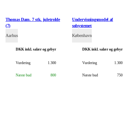
Thomas Dam. 7 stk. juletrolde
Undervisningsmodel af
(7)
solsystemet
Aarhus
København
DKK
inkl. salær og gebyr
DKK
inkl. salær og gebyr
Vurdering
1.300
Vurdering
1.300
Næste bud
800
Næste bud
750