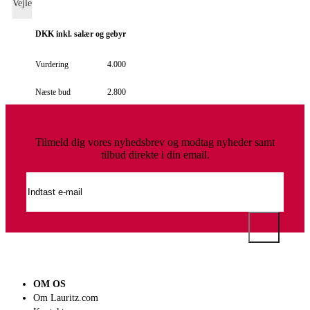
Vejle
DKK
inkl. salær og gebyr
Vurdering
4.000
Næste bud
2.800
Tilmeld dig vores nyhedsbrev og modtag nyheder samt
tilbud direkte i din email.
OM OS
Om Lauritz.com