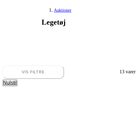
Auktioner
Legetøj
Hobby og samleobjekter
13 varer
VIS FILTRE
Nulstil
Legetøj