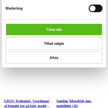
store og små nisser (19)
soldater, kanoner, skilderhus
m.m.
Marketing
Aarhus
Odense
DKK
inkl. salær og gebyr
DKK
inkl. salær og gebyr
Tillad alle
Vurdering
16.000
Vurdering
1.900
Næste bud
13.000
Næste bud
800
Tillad valgte
Afvis
LEGO. Trælegetøj, 'Græshoppe'
Samling Tekno/kirk mm.
af bemalet træ på hjul, model
modelbiler (32)