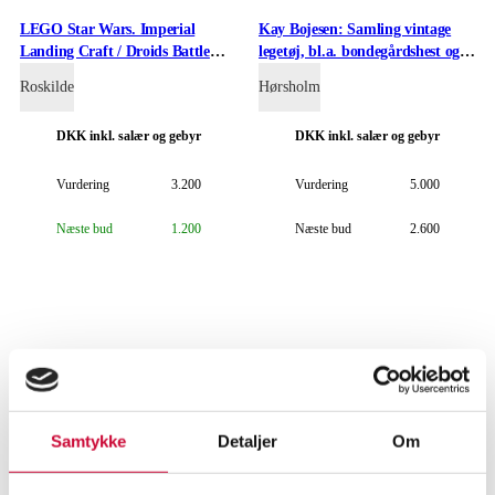
LEGO Star Wars. Imperial
Kay Bojesen: Samling vintage
Landing Craft / Droids Battle
legetøj, bl.a. bondegårdshest og
Pack / V-Wing Fighter. Uåbnet
bil.
Roskilde
Hørsholm
æsker. (3)
DKK
inkl. salær og gebyr
DKK
inkl. salær og gebyr
Vurdering
3.200
Vurdering
5.000
Næste bud
1.200
Næste bud
2.600
Samtykke
Detaljer
Om