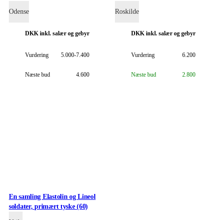
428 / 1728.
Odense
Roskilde
DKK
inkl. salær og gebyr
DKK
inkl. salær og gebyr
Vurdering
5.000-7.400
Vurdering
6.200
Næste bud
4.600
Næste bud
2.800
En samling Elastolin og Lineol
soldater, primært tyske (60)