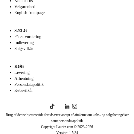
Kontakt os
Velgørenhed
English frontpage
SÆLG
Få en vurdering
Indlevering
Salgsvilkår
KØB
Levering
Afhentning
Persondatapolitik
Købsvilkår
Brug af denne hjemmeside forudsætter accept af aftalerne om købs- og salgsbetingelser
samt persondatapolitik
Copyright Lauritz.com © 2023-
2026
Version:
1.5.34