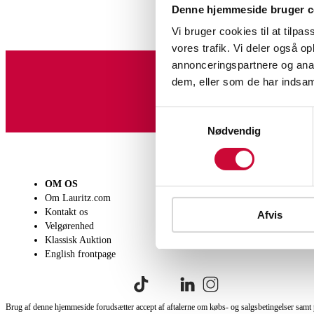
Denne hjemmeside bruger c
Vi bruger cookies til at tilpas
vores trafik. Vi deler også 
annonceringspartnere og anal
dem, eller som de har indsaml
Tilmeld dig vores nyheds
Samtykkevalg
Nødvendig
OM OS
SÆLG
KØB
Om Lauritz.com
Få en vurdering
Lever
Kontakt os
Indlevering
Afhen
Afvis
Velgørenhed
Salgsvilkår
Person
Klassisk Auktion
Købsv
English frontpage
Brug af denne hjemmeside forudsætter accept af aftalerne om købs- og salgsbetingelser samt 