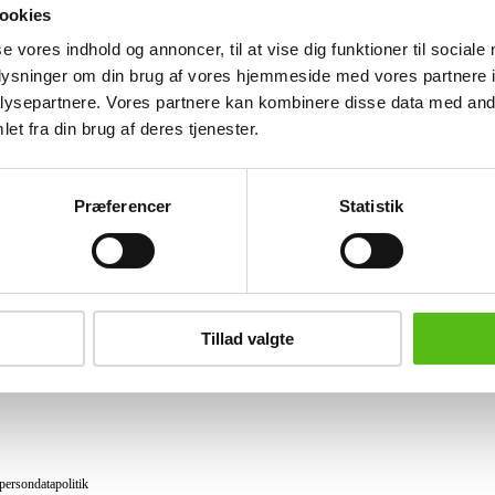
(2)
ookies
se vores indhold og annoncer, til at vise dig funktioner til sociale
Lignende varer
oplysninger om din brug af vores hjemmeside med vores partnere i
ysepartnere. Vores partnere kan kombinere disse data med andr
et fra din brug af deres tjenester.
brev og modtag nyheder samt tilbud direkte i din email.
Præferencer
Statistik
ing
tning
Tillad valgte
datapolitik
ilkår
persondatapolitik