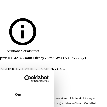
Auktionen er afsluttet
ter Nr. 42145 samt Disney - Star Wars Nr. 75360 (2)
ING
DKK
1.200
VARENUMMER
6537437
Om
 42145 med motoriseret funktioner, batteri ikke inkluderet. Disney -
ghter. Original emballage, disse dog med nogle defekter/tryk. Modelfoto