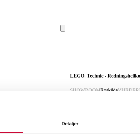
LEGO. Technic - Redningshelikop
SHOWROOM
Roskilde
VURDER
Nyproduceret vare
Momsvare
Beskrivelse
Detaljer
LEGO. Technic - Redningshelikopter Nr.
Star Wars Nr. 75360 Yoda´s Jedi Starfi