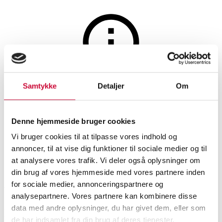
Smykker
Auktionen er afsluttet
Samtykke
Detaljer
Om
Ravhalskæde af 14 kt. guld, L.
63 cm.
Denne hjemmeside bruger cookies
Vi bruger cookies til at tilpasse vores indhold og
annoncer, til at vise dig funktioner til sociale medier og til
SHOWROOM
VURDERING
VARENUMMER
at analysere vores trafik. Vi deler også oplysninger om
din brug af vores hjemmeside med vores partnere inden
for sociale medier, annonceringspartnere og
Hørsholm
DKK
10.500
6504321
analysepartnere. Vores partnere kan kombinere disse
data med andre oplysninger, du har givet dem, eller som
Beskrivelse
Halskæder, vedhæng
de har indsamlet fra din brug af deres tjenester.