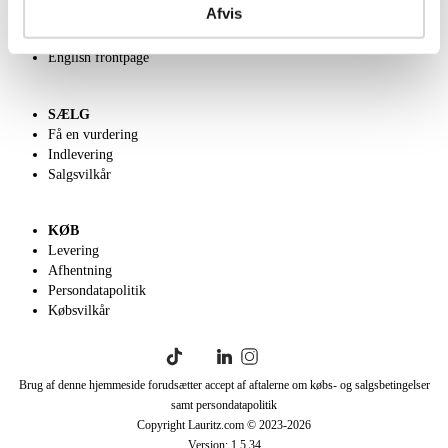
Afvis
Velgørenhed
Klassisk Auktion
English frontpage
SÆLG
Få en vurdering
Indlevering
Salgsvilkår
KØB
Levering
Afhentning
Persondatapolitik
Købsvilkår
Brug af denne hjemmeside forudsætter accept af aftalerne om købs- og salgsbetingelser
samt persondatapolitik
Copyright Lauritz.com © 2023-
2026
Version:
1.5.34