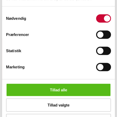
Halskæde af 14 kt. guld prydet med talrige polerede ravperler monteret på
Samtykkevalg
kraftig 1 mm. guldtråd. Længde: 63 cm. Perlediameter: 6-10 mm. Fremstår
Nødvendig
uden brugsspor.
Lignende varer
Præferencer
Statistik
Tilmeld dig vores nyhedsbrev og modtag nyheder samt
tilbud direkte i din email.
Marketing
Tillad alle
Tillad valgte
OM OS
Ravhalskæde af 14 kt. guld, L. 63 cm.
Om Lauritz.com
Kontakt os