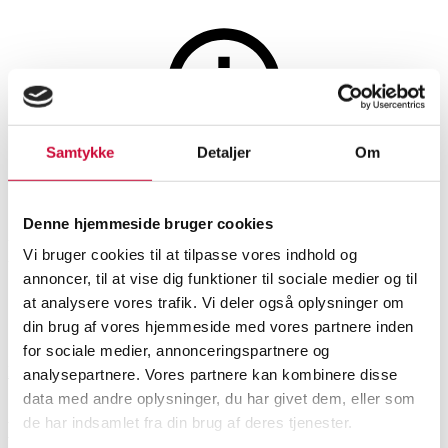
Hobby og samleobjekter
Samtykke
Detaljer
Om
Auktionen er afsluttet
Samling vintage mekanisk
Denne hjemmeside bruger cookies
legetøj mm. (15)
Vi bruger cookies til at tilpasse vores indhold og
annoncer, til at vise dig funktioner til sociale medier og til
at analysere vores trafik. Vi deler også oplysninger om
SHOWROOM
VURDERING
VARENUMMER
din brug af vores hjemmeside med vores partnere inden
for sociale medier, annonceringspartnere og
Roskilde
DKK
1.000
6587177
analysepartnere. Vores partnere kan kombinere disse
data med andre oplysninger, du har givet dem, eller som
de har indsamlet fra din brug af deres tjenester.
Beskrivelse
Legetøj