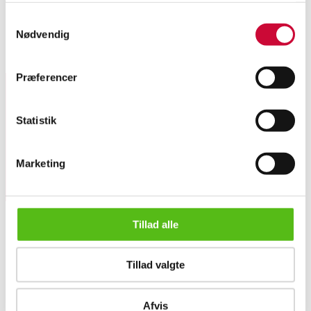
Samtykkevalg
Samling vintage mekanisk legetøj mm. Flere i originale æsker.
Nødvendig
Lignende varer
Præferencer
Tilmeld dig vores nyhedsbrev og modtag nyheder samt
Statistik
tilbud direkte i din email.
Marketing
Tillad alle
OM OS
Tillad valgte
Om Lauritz.com
Kontakt os
Samling vintage mekanisk legetøj mm. (15)
Velgørenhed
Afvis
English frontpage