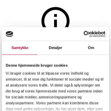
Smykker
Auktionen er afsluttet
Samtykke
Detaljer
Om
Vedhæng af 8 kt. guld, dertil en
kæde af forgyldt sterling sølv
Denne hjemmeside bruger cookies
Vi bruger cookies til at tilpasse vores indhold og
SHOWROOM
VURDERING
VARENUMMER
annoncer, til at vise dig funktioner til sociale medier og til
at analysere vores trafik. Vi deler også oplysninger om
din brug af vores hjemmeside med vores partnere inden
Aalborg
DKK
1.300
6242951
for sociale medier, annonceringspartnere og
Nyproduceret vare
Momsvare
analysepartnere. Vores partnere kan kombinere disse
Halskæder, vedhæng
data med andre oplysninger, du har givet dem, eller som
Beskrivelse