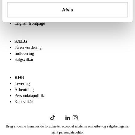
Om Lauritz.com
Afvis
Kontakt os
Velgørenhed
English frontpage
SÆLG
Få en vurdering
Indlevering
Salgsvilkår
KØB
Levering
Afhentning
Persondatapolitik
Købsvilkår
Brug af denne hjemmeside forudsætter accept af aftalerne om købs- og salgsbetingelser
samt persondatapolitik