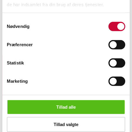
de har indsamlet fra din brug af deres tjenester.
Vedhæng af 8 kt. guld, dertil en kæde af forgyldt sterling sølv. Længde ca.
Samtykkevalg
45 cm.
Nødvendig
Denne vare hidrører en ophørt smykkeforretning.
Præferencer
Lignende varer
Statistik
Tilmeld dig vores nyhedsbrev og modtag nyheder samt
tilbud direkte i din email.
Marketing
Tillad alle
Vedhæng af 8 kt. guld, dertil en kæde af forgyldt sterling s...
Tillad valgte
OM OS