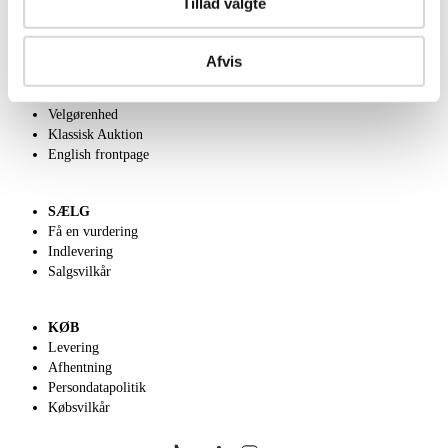
Tillad valgte
OM OS
Afvis
Om Lauritz.com
Kontakt os
Velgørenhed
Klassisk Auktion
English frontpage
SÆLG
Få en vurdering
Indlevering
Salgsvilkår
KØB
Levering
Afhentning
Persondatapolitik
Købsvilkår