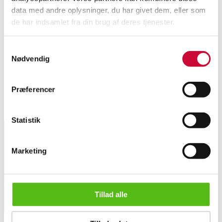
data med andre oplysninger, du har givet dem, eller som
Beskrivelse
de har indsamlet fra din brug af deres tjenester.
Vedhæng udført i 14 kt. guld, prydet med en dråbeformet cubic zirkonia.
Samtykkevalg
Dertil en halskæde af forgyldt sterling sølv. Længde er justerbar mellem 40
Nødvendig
og 45 cm. Samlet vægt ca. 4,5 gram.
Denne vare hidrører en ophørt smykkeforretning.
Præferencer
Lignende varer
Statistik
Tilmeld dig vores nyhedsbrev og modtag nyheder samt
Marketing
tilbud direkte i din email.
Tillad alle
Vedhæng med cubic zirkonia, 14 kt. guld, dertil en kæde af f...