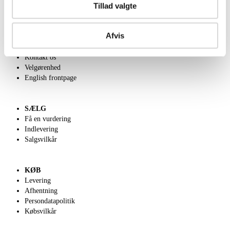
Tillad valgte
Afvis
OM OS
Om Lauritz.com
Kontakt os
Velgørenhed
English frontpage
SÆLG
Få en vurdering
Indlevering
Salgsvilkår
KØB
Levering
Afhentning
Persondatapolitik
Købsvilkår