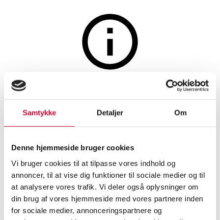
Smykker
Auktionen er afsluttet
Vedhæng med hvid keramik og
Samtykke
Detaljer
Om
cubic zirkonia, af 8 kt. guld,
dertil en kæde af forgyldt
Denne hjemmeside bruger cookies
sterling sølv
Vi bruger cookies til at tilpasse vores indhold og
annoncer, til at vise dig funktioner til sociale medier og til
at analysere vores trafik. Vi deler også oplysninger om
SHOWROOM
VURDERING
VARENUMMER
din brug af vores hjemmeside med vores partnere inden
for sociale medier, annonceringspartnere og
Halskæder, vedhæng
Aalborg
DKK
1.300
6313154