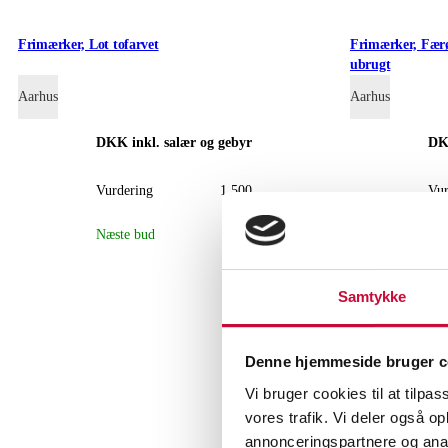
Frimærker, Lot tofarvet
Frimærker, Færøe
ubrugt
Aarhus
Aarhus
DKK
inkl. salær og gebyr
D
Vurdering
1.500
Vur
Næste bud
800
Næs
Samtykke
Denne hjemmeside bruger c
Vi bruger cookies til at tilpas
vores trafik. Vi deler også 
annonceringspartnere og anal