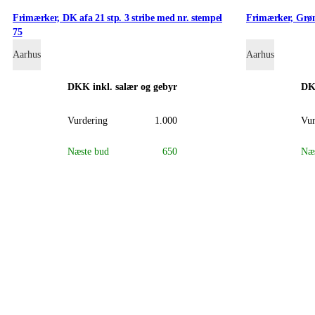
Frimærker, DK afa 21 stp. 3 stribe med nr. stempel
Frimærker, Grøn
75
Aarhus
Aarhus
DKK
inkl. salær og gebyr
D
Vurdering
1.000
Vur
Næste bud
650
Næs