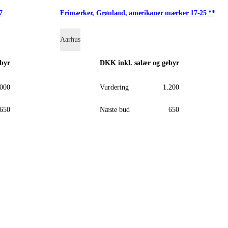
7
Frimærker, Grønland, amerikaner mærker 17-25 **
Aarhus
ebyr
DKK
inkl. salær og gebyr
.000
Vurdering
1.200
650
Næste bud
650