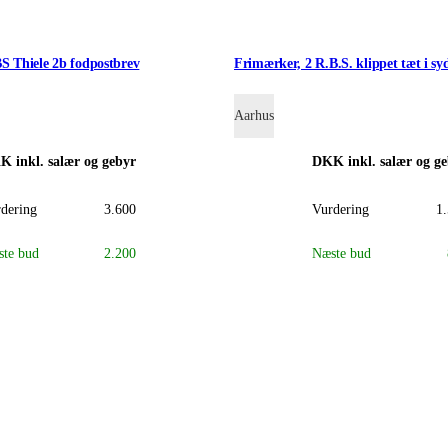
S Thiele 2b fodpostbrev
Frimærker, 2 R.B.S. klippet tæt i syd
Aarhus
KK
inkl. salær og gebyr
DKK
inkl. salær og g
dering
3.600
Vurdering
1
te bud
2.200
Næste bud