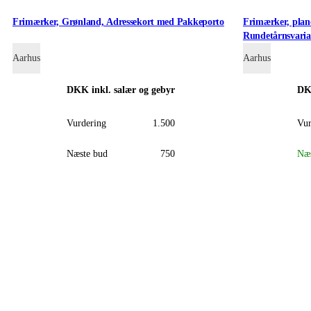
Frimærker, Grønland, Adressekort med Pakkeporto
Frimærker, plan
Rundetårnsvaria
Aarhus
Aarhus
DKK
inkl. salær og gebyr
D
Vurdering
1.500
Vur
Næste bud
750
Næs