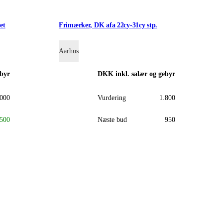
et
Frimærker, DK afa 22cy-31cy stp.
Aarhus
ebyr
DKK
inkl. salær og gebyr
.000
Vurdering
1.800
500
Næste bud
950