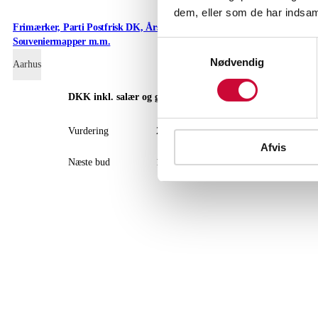
dem, eller som de har indsaml
Frimærker, Parti Postfrisk DK, Årsmapper,
Frimærker, Inds
Souveniermapper m.m.
Samtykkevalg
Nødvendig
Aarhus
Aarhus
DKK
inkl. salær og gebyr
D
Vurdering
2.000
Vur
Afvis
Næste bud
1.300
Næs