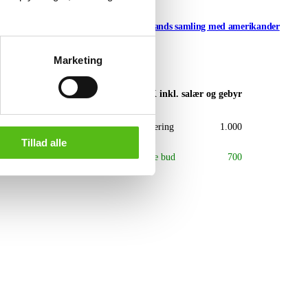
lbum inkl.
Frimærker, Grønlands samling med amerikander
breve
Marketing
Aarhus
ebyr
DKK
inkl. salær og gebyr
.700
Vurdering
1.000
Tillad alle
.000
Næste bud
700