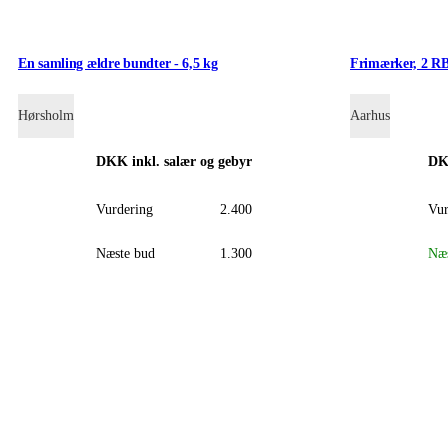
En samling ældre bundter - 6,5 kg
Frimærker, 2 RB
Hørsholm
Aarhus
DKK
inkl. salær og gebyr
D
Vurdering
2.400
Vur
Næste bud
1.300
Næs