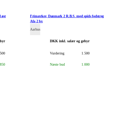
 øst
Frimærker, Danmark 2 R.B.S. med spids fodstreg
Afa 2 bx
Aarhus
ebyr
DKK
inkl. salær og gebyr
.500
Vurdering
1.500
850
Næste bud
1.000