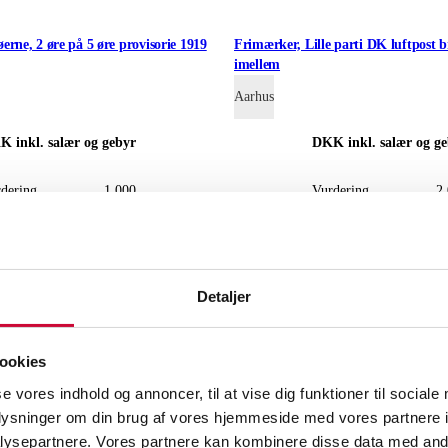
rne, 2 øre på 5 øre provisorie 1919
Frimærker, Lille parti DK luftpost b
imellem
Aarhus
KK
inkl. salær og gebyr
DKK
inkl. salær og g
dering
1.000
Vurdering
2
te bud
500
Næste bud
1
Detaljer
ookies
se vores indhold og annoncer, til at vise dig funktioner til sociale
oplysninger om din brug af vores hjemmeside med vores partnere i
ysepartnere. Vores partnere kan kombinere disse data med andr