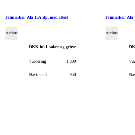
Frimærker, Afa 15A stp. med attest
Frimærker, Afa 
Aarhus
Aarhus
DKK
inkl. salær og gebyr
D
Vurdering
1.800
Vur
Næste bud
950
Næs