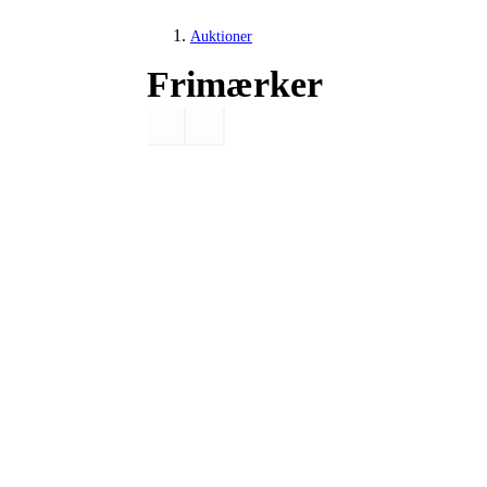
Auktioner
Frimærker
Hobby og samleobjekter
Frimærker