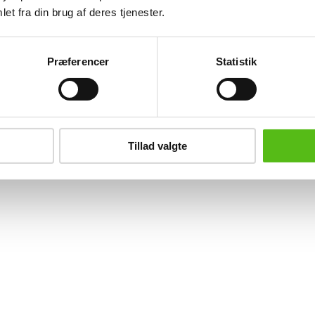
et fra din brug af deres tjenester.
tiksbog med Skillingsbreve m.m.
Frimærker, Grønland iLeuchtturm a
amerikaner mærker
Præferencer
Statistik
Aarhus
KK
inkl. salær og gebyr
DKK
inkl. salær og g
dering
2.400
Vurdering
1
Tillad valgte
te bud
1.300
Næste bud
1