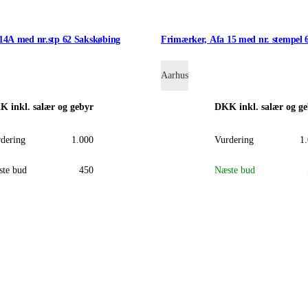
14A med nr.stp 62 Sakskøbing
Frimærker, Afa 15 med nr. stempel 
Aarhus
KK
inkl. salær og gebyr
DKK
inkl. salær og g
dering
1.000
Vurdering
1
te bud
450
Næste bud