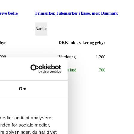
reve bedre
Frimærker, Julemærker i kasse, mest Danmark
Aarhus
ebyr
DKK
inkl. salær og gebyr
.000
Vurdering
1.200
.300
Næste bud
700
Om
 medier og til at analysere
nden for sociale medier,
e oplysninger, du har givet