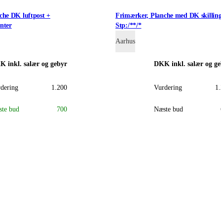
che DK luftpost +
Frimærker, Planche med DK skilli
nter
Stp:/**/*
Aarhus
KK
inkl. salær og gebyr
DKK
inkl. salær og g
dering
1.200
Vurdering
1
te bud
700
Næste bud