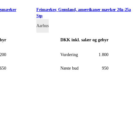
ngsmærker
Frimærker, Grønland, amerrikaner mærker 20a-25a
Stp
Aarhus
ebyr
DKK
inkl. salær og gebyr
.200
Vurdering
1.800
650
Næste bud
950