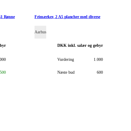
61 Rønne
Frimærker, 2 A5 plancher med diverse
Aarhus
ebyr
DKK
inkl. salær og gebyr
.000
Vurdering
1.000
500
Næste bud
600