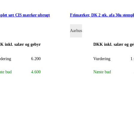
plet sæt CIS mærker ubrugt
Frimærker, DK 2 stk. afa 30a stempl
Aarhus
KK
inkl. salær og gebyr
DKK
inkl. salær og g
dering
6.200
Vurdering
1
te bud
4.600
Næste bud