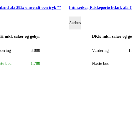
land afa 283x omvendt overtryk **
Frimærker, Pakkeporto helark afa 1
Aarhus
KK
inkl. salær og gebyr
DKK
inkl. salær og g
dering
3.000
Vurdering
1
te bud
1.700
Næste bud