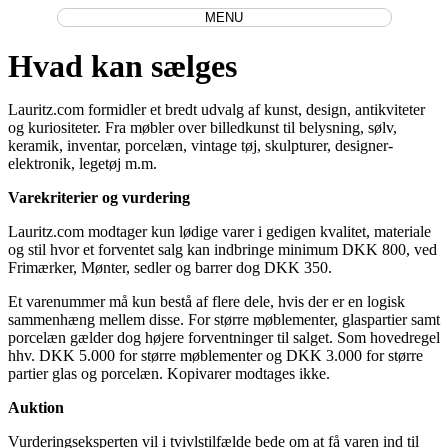
MENU
Hvad kan sælges
Lauritz.com formidler et bredt udvalg af kunst, design, antikviteter
og kuriositeter. Fra møbler over billedkunst til belysning, sølv,
keramik, inventar, porcelæn, vintage tøj, skulpturer, designer-
elektronik, legetøj m.m.
Varekriterier og vurdering
Lauritz.com modtager kun lødige varer i gedigen kvalitet, materiale
og stil hvor et forventet salg kan indbringe minimum DKK 800, ved
Frimærker, Mønter, sedler og barrer dog DKK 350.
Et varenummer må kun bestå af flere dele, hvis der er en logisk
sammenhæng mellem disse. For større møblementer, glaspartier samt
porcelæn gælder dog højere forventninger til salget. Som hovedregel
hhv. DKK 5.000 for større møblementer og DKK 3.000 for større
partier glas og porcelæn. Kopivarer modtages ikke.
Auktion
Vurderingseksperten vil i tvivlstilfælde bede om at få varen ind til