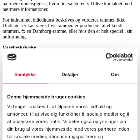
nærmere undersøgelse, hvorefter sælgeren vil blive kontaktet med
nærmere informationer.
For indrammet billedkunst beskrives og vurderes rammen ikke.
Undtagelser kan være, hvis rammen er produceret af et kendt
rammeri, fx en Damborg-ramme, eller hvis den er helt speciel i sin
udformning.
Varebeskrivelse
Beskrivelsen af varen foretages efter nøje undersøgelse og efter
bedste overbevisning af Lauritz.coms vurderingseksperter. Læs
Godt at vide, når du køber
Samtykke
Detaljer
Om
Sælger indestår for, at han ved indleveringen har givet Lauritz.com
samtlige de oplysninger, han har om varen. Umiddelbart efter
auktionsstart skal sælger kontrollere, at varebeskrivelsen er korrekt.
Denne hjemmeside bruger cookies
Er dette ikke tilfældet, skal sælger omgående meddele dette til
Lauritz.com.
Vi bruger cookies til at tilpasse vores indhold og
Skulle det efter salget erkendes, at varen er en forfalskning, at
annoncer, til at vise dig funktioner til sociale medier og til
varebeskrivelsen har været behæftet med væsentlige fejl eller
at analysere vores trafik. Vi deler også oplysninger om
mangler, eller at varen har været i væsentlig dårligere stand end
din brug af vores hjemmeside med vores partnere inden
antaget, vil køber være berettiget til at annullere købet eller evt. få et
forholdsmæssigt afslag i prisen. Køber vil så få refunderet den totale
for sociale medier, annonceringspartnere og