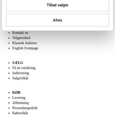
Tillad valgte
Afvis
OM OS
Om Lauritz.com
Kontakt os
Velgørenhed
Klassisk Auktion
English frontpage
SÆLG
Få en vurdering
Indlevering
Salgsvilkår
KØB
Levering
Afhentning
Persondatapolitik
Købsvilkår