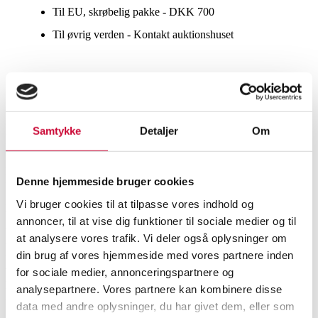
Til EU, skrøbelig pakke - DKK 700
Til øvrig verden - Kontakt auktionshuset
Ofte stillede spørgsmål
Jeg har aftalt transport af min købte og betalte vare, men nu er
Samtykke
Detaljer
Om
der gået noget tid, og jeg har endnu ikke modtaget den,
hvorfor?
Kontakt din transportpartner med det ordrenummer, som du har fået
Denne hjemmeside bruger cookies
ved bestilling af transport. De kan prøve at spore varen for dig.
Vi bruger cookies til at tilpasse vores indhold og
Hvorfor sendes våben ikke med posten?
annoncer, til at vise dig funktioner til sociale medier og til
Våben sendes ikke med posten, fordi det er ulovligt at postforsende
at analysere vores trafik. Vi deler også oplysninger om
våben eller blankvåben, som kræver behørig tilladelse. Nogle
din brug af vores hjemmeside med vores partnere inden
transportfirmaer har tilladelse til at transportere våben, herunder
vores transportpartner. Du er velkommen til at kontakte det
for sociale medier, annonceringspartnere og
pågældende auktionshuset.com auktionshus for nærmere
analysepartnere. Vores partnere kan kombinere disse
information.
data med andre oplysninger, du har givet dem, eller som