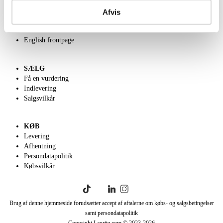
Om Lauritz.com
Kontakt os
Afvis
Velgørenhed
Klassisk Auktion
English frontpage
SÆLG
Få en vurdering
Indlevering
Salgsvilkår
KØB
Levering
Afhentning
Persondatapolitik
Købsvilkår
Brug af denne hjemmeside forudsætter accept af aftalerne om købs- og salgsbetingelser
samt persondatapolitik