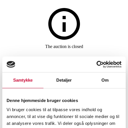
Furniture
The auction is closed
135. Emil Thorup for
Handvärk. Dining table model
185, steel, brass and black
Samtykke
Detaljer
Om
marble
Denne hjemmeside bruger cookies
Vi bruger cookies til at tilpasse vores indhold og
SHOWROOM
ESTIMATE
ITEM NUMBER
annoncer, til at vise dig funktioner til sociale medier og til
at analysere vores trafik. Vi deler også oplysninger om
Dining tables, dining room furniture
Vejle
DKK
8,000
6523766