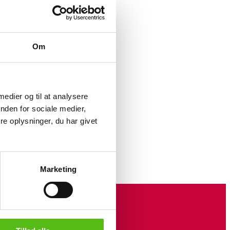
Om
to
to
 medier og til at analysere
nden for sociale medier,
al
e oplysninger, du har givet
eder
Marketing