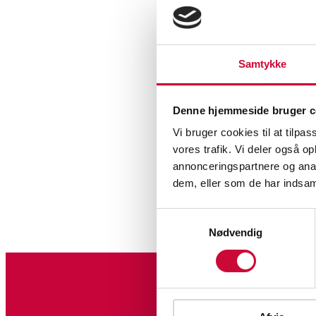
Samtykke
Wi
Denne hjemmeside bruger c
Vi bruger cookies til at tilpas
vores trafik. Vi deler også 
annonceringspartnere og anal
dem, eller som de har indsaml
Samtykkevalg
Nødvendig
Sign up for our newslet