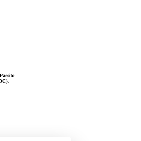
Passito
OC).