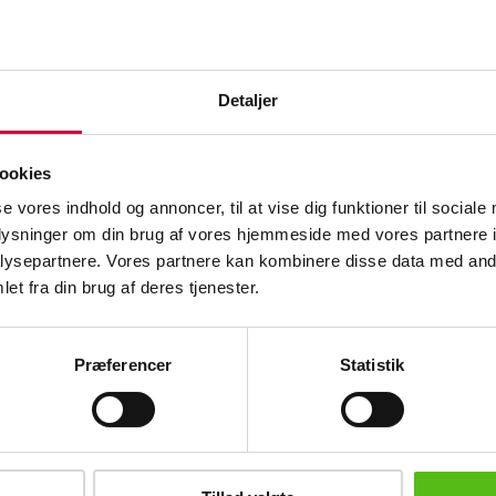
VAT lot
Description
Detaljer
Automatic translation from Danish.
ne and spirits
12 fl. Monte del Fra, Monastrero, Passi
ookies
Bianco, 2015. 375 ml. (OC)
12 fl. Monte del Fra, Monastrero, Passi
se vores indhold og annoncer, til at vise dig funktioner til sociale
Bianco, 2016. 375 ml. (OC)
oplysninger om din brug af vores hjemmeside med vores partnere i
Alc. 13.5%. Contains sulphites. Origin
ysepartnere. Vores partnere kan kombinere disse data med andr
packaging with handling marks. (24)
et fra din brug af deres tjenester.
See the entire selection at Konkursen p
Vinum
here
Præferencer
Statistik
Similar lots
ter and receive news and offers directly in your email.