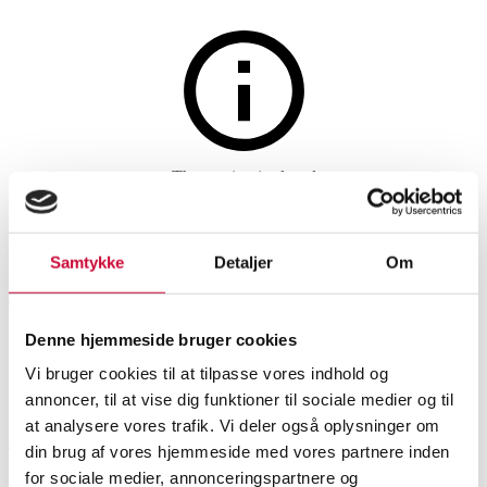
Wine and spirits
The auction is closed
36 fl. Bodegas Celaya
Bayanegra, 'White Label'
Samtykke
Detaljer
Om
Tempranillo. (36)
Denne hjemmeside bruger cookies
Vi bruger cookies til at tilpasse vores indhold og
SHOWROOM
ESTIMATE
ITEM NUMBER
annoncer, til at vise dig funktioner til sociale medier og til
at analysere vores trafik. Vi deler også oplysninger om
Odense
DKK
1,300
6542910
din brug af vores hjemmeside med vores partnere inden
Wine
for sociale medier, annonceringspartnere og
VAT lot