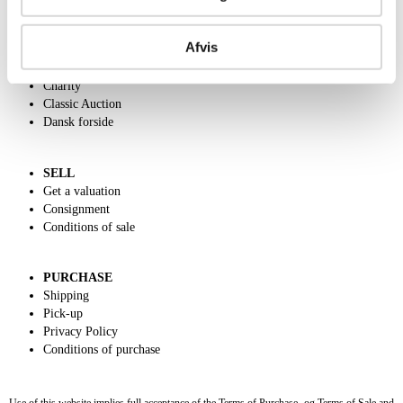
ABOUT US
Afvis
Contact and Opening Hours
Call us +45 44509800
Charity
Classic Auction
Dansk forside
SELL
Get a valuation
Consignment
Conditions of sale
PURCHASE
Shipping
Pick-up
Privacy Policy
Conditions of purchase
Use of this website implies full acceptance of the Terms of Purchase- og Terms of Sale and