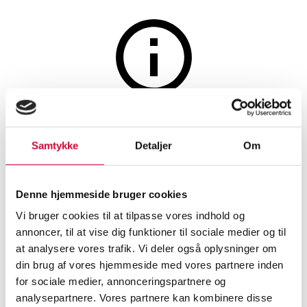
Wine and spirits
The auction is closed
36 fl. Zoé, Les Herbettes, red
Samtykke
Detaljer
Om
wine, 2023. Organic. (OC). (36)
Denne hjemmeside bruger cookies
Vi bruger cookies til at tilpasse vores indhold og
SHOWROOM
ESTIMATE
ITEM NUMBER
annoncer, til at vise dig funktioner til sociale medier og til
at analysere vores trafik. Vi deler også oplysninger om
Odense
DKK
1,300
6539950
din brug af vores hjemmeside med vores partnere inden
VAT lot
for sociale medier, annonceringspartnere og
analysepartnere. Vores partnere kan kombinere disse
Wine
Description