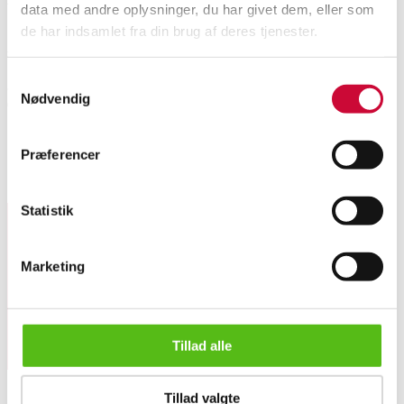
data med andre oplysninger, du har givet dem, eller som
de har indsamlet fra din brug af deres tjenester.
Automatic translation from Danish.
Samtykkevalg
36 fl. Zoé, Les Herbettes, red wine, 2023. Organic. (OC). Alc. 13%.
Nødvendig
Contains sulphites. Original packaging with handling marks. (36)
See the entire selection at Konkursen peder Vinum
here
Præferencer
Similar lots
Statistik
Sign up for our newsletter and receive news and offers
Marketing
directly in your email.
Tillad alle
36 fl. Zoé, Les Herbettes, red wine, 2023. Organic. (OC). (3...
Tillad valgte