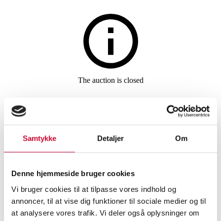
Furniture
The auction is closed
361. Emil Thorup for
Handvärk. Coffee table model
90, steel, brass and white
Samtykke
Detaljer
Om
marble
Denne hjemmeside bruger cookies
Vi bruger cookies til at tilpasse vores indhold og
SHOWROOM
ESTIMATE
ITEM NUMBER
annoncer, til at vise dig funktioner til sociale medier og til
at analysere vores trafik. Vi deler også oplysninger om
Coffee tables, occasional tables
Vejle
DKK
4,000
6521054