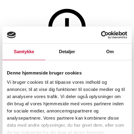
Watches and clocks
Samtykke
Detaljer
Om
This auction is annulled
This auction has been annulled
Denne hjemmeside bruger cookies
Vi bruger cookies til at tilpasse vores indhold og
SHOWROOM
ESTIMATE
ITEM NUMBER
annoncer, til at vise dig funktioner til sociale medier og til
at analysere vores trafik. Vi deler også oplysninger om
din brug af vores hjemmeside med vores partnere inden
Aarhus
DKK
1,400
6542093
for sociale medier, annonceringspartnere og
analysepartnere. Vores partnere kan kombinere disse
Description
data med andre oplysninger, du har givet dem, eller som
Men’s watches
de har indsamlet fra din brug af deres tjenester.