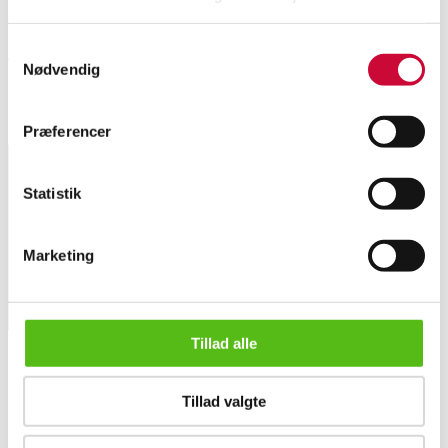
Automatic translation from Danish.
Samtykkevalg
4 Carly Rex men's watches. Collection samples. The watches do not work,
Nødvendig
battery replacement is expected.
Similar lots
Præferencer
Statistik
Sign up for our newsletter and receive news and offers
directly in your email.
Marketing
Tillad alle
Tillad valgte
ABOUT US
This auction has been annulled
Contact and Opening Hours
Call us +45 44509800