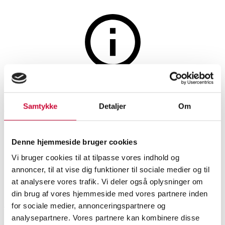
Jewellery
The auction is closed
An antique bangle of gilded
Samtykke
Detaljer
Om
metal in the shape of a snake.
1864.
Denne hjemmeside bruger cookies
Vi bruger cookies til at tilpasse vores indhold og
annoncer, til at vise dig funktioner til sociale medier og til
SHOWROOM
ESTIMATE
ITEM NUMBER
at analysere vores trafik. Vi deler også oplysninger om
din brug af vores hjemmeside med vores partnere inden
Hørsholm
DKK
1,900
6532715
for sociale medier, annonceringspartnere og
analysepartnere. Vores partnere kan kombinere disse
Bracelets