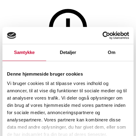
Lamps and lighting
Samtykke
Detaljer
Om
This auction is annulled
This auction has been annulled
Denne hjemmeside bruger cookies
Vi bruger cookies til at tilpasse vores indhold og
SHOWROOM
ESTIMATE
ITEM NUMBER
annoncer, til at vise dig funktioner til sociale medier og til
at analysere vores trafik. Vi deler også oplysninger om
din brug af vores hjemmeside med vores partnere inden
Vejle
DKK
8,000
6509082
for sociale medier, annonceringspartnere og
analysepartnere. Vores partnere kan kombinere disse
Description
data med andre oplysninger, du har givet dem, eller som
Table lamps
de har indsamlet fra din brug af deres tjenester.