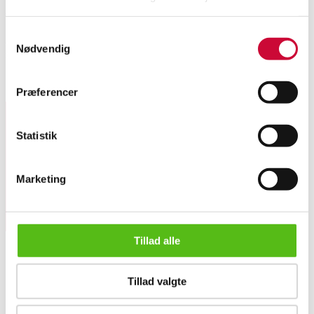
Automatic translation from Danish.
Samtykkevalg
Angelo Brotto (1914-2002). Table lamp from the 70s in clear and white
Nødvendig
murano glass, on a white metal base. H. 35 cm, Ø 45 cm. Has traces of use.
Similar lots
Præferencer
Statistik
Sign up for our newsletter and receive news and offers
directly in your email.
Marketing
Tillad alle
Tillad valgte
ABOUT US
This auction has been annulled
Contact and Opening Hours
Call us +45 44509800