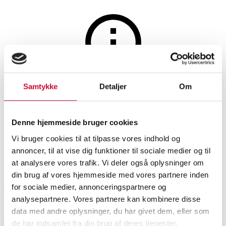
Furniture
The auction is closed
Samtykke
Detaljer
Om
Arne Hovmand Olsen. A pair
of teak chairs
Denne hjemmeside bruger cookies
Vi bruger cookies til at tilpasse vores indhold og
annoncer, til at vise dig funktioner til sociale medier og til
SHOWROOM
ESTIMATE
ITEM NUMBER
at analysere vores trafik. Vi deler også oplysninger om
din brug af vores hjemmeside med vores partnere inden
Vejle
DKK
4,000
6546208
for sociale medier, annonceringspartnere og
analysepartnere. Vores partnere kan kombinere disse
data med andre oplysninger, du har givet dem, eller som
Description
Lounge chairs
de har indsamlet fra din brug af deres tjenester.