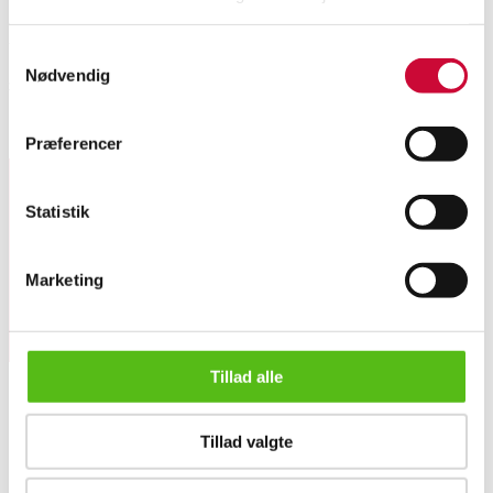
Automatic translation from Danish.
Samtykkevalg
Nødvendig
zero
Similar lots
Præferencer
Statistik
Sign up for our newsletter and receive news and offers
directly in your email.
Marketing
Tillad alle
Tillad valgte
ABOUT US
Arne Hovmand Olsen. A pair of teak chairs
Contact and Opening Hours
Call us +45 44509800