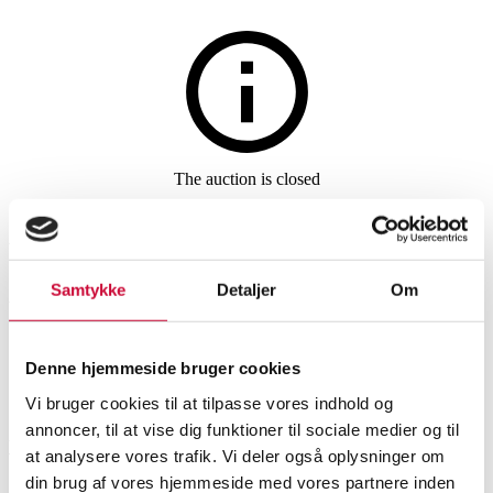
Furniture
The auction is closed
Arne Jacobsen. A set of eight
chairs, 'The Ant', model 3101,
Samtykke
Detaljer
Om
black aniline leather. (8)
Denne hjemmeside bruger cookies
SHOWROOM
ESTIMATE
ITEM NUMBER
Vi bruger cookies til at tilpasse vores indhold og
annoncer, til at vise dig funktioner til sociale medier og til
Vejle
DKK
21,000
6538837
at analysere vores trafik. Vi deler også oplysninger om
Chairs
din brug af vores hjemmeside med vores partnere inden