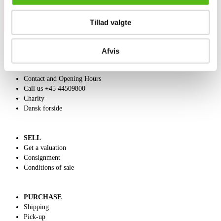
med sort anilinlæder. Anilinlæder er lavet på råhuder. Læderet har som
udgangspunkt en helt naturlig nøgen overflade, hvor alle naturmærker er
Tillad valgte
synlige. Dette er med til at understrege læderets karakter. Læderet er
fuldnarvet, hvilket vil sige, at den naturlige overfladestruktur er bevaret.
Anilinlæder ændrer sig med tiden gennem brug og lyspåvirkning og får
Afvis
hurtigt en naturlig patina. (8)
ABOUT US
Contact and Opening Hours
Call us +45 44509800
Charity
Dansk forside
SELL
Get a valuation
Consignment
Conditions of sale
PURCHASE
Shipping
Pick-up