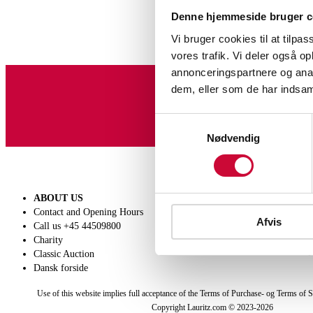
Denne hjemmeside bruger c
Vi bruger cookies til at tilpas
vores trafik. Vi deler også 
annonceringspartnere og anal
dem, eller som de har indsaml
Sign up for our newslet
Samtykkevalg
Nødvendig
ABOUT US
SELL
Contact and Opening Hours
Get a valuation
Afvis
Call us +45 44509800
Consignment
Charity
Conditions of sale
Classic Auction
Dansk forside
Use of this website implies full acceptance of the Terms of Purchase- og Terms of S
Copyright Lauritz.com © 2023-
2026