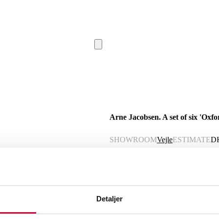
Arne Jacobsen. A set of six 'Oxf
SHOWROOM
Vejle
ESTIMATE
D
Description
Automatic translation from Danish.
Detaljer
Arne Jacobsen (1902-1971). A set of six