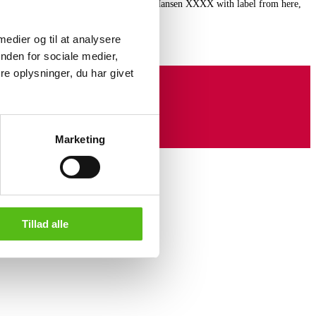
Designed 1965. Manufactured by Fritz Hansen XXXX with label from here,
al wear and marks. (6)
 medier og til at analysere
nden for sociale medier,
e oplysninger, du har givet
Marketing
Tillad alle