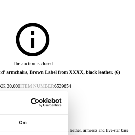
The auction is closed
ord' armchairs, Brown Label from XXXX, black leather. (6)
KK
30,000
ITEM NUMBER
6539854
Om
 Oxford armchairs upholstered in black leather, armrests and five-star base