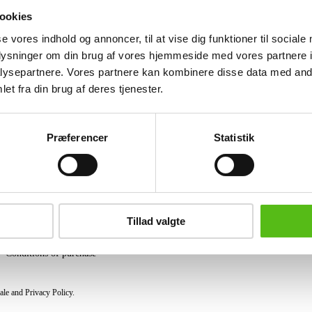
with chrome-plated aluminum swivel. 
ookies
brown Label. H. 92/47 cm. Shows norm
se vores indhold og annoncer, til at vise dig funktioner til sociale
Similar lots
oplysninger om din brug af vores hjemmeside med vores partnere i
ysepartnere. Vores partnere kan kombinere disse data med andr
et fra din brug af deres tjenester.
ter and receive news and offers directly in your email.
Præferencer
Statistik
PURCHASE
Shipping
Tillad valgte
Pick-up
Privacy Policy
Conditions of purchase
ale and Privacy Policy.