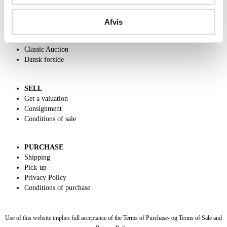
ABOUT US
Contact and Opening Hours
Afvis
Call us +45 44509800
Charity
Classic Auction
Dansk forside
SELL
Get a valuation
Consignment
Conditions of sale
PURCHASE
Shipping
Pick-up
Privacy Policy
Conditions of purchase
Use of this website implies full acceptance of the Terms of Purchase- og Terms of Sale and