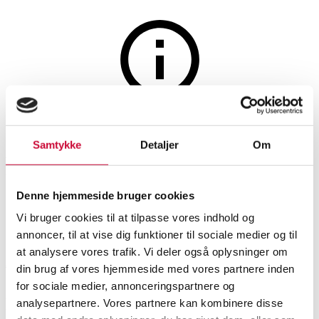
Paintings and sculptures
The auction is closed
Art by Solodka. 'World
Samtykke
Detaljer
Om
through the glass'
Denne hjemmeside bruger cookies
Vi bruger cookies til at tilpasse vores indhold og
SHOWROOM
ESTIMATE
ITEM NUMBER
annoncer, til at vise dig funktioner til sociale medier og til
at analysere vores trafik. Vi deler også oplysninger om
Aarhus
DKK
1,500
6533216
din brug af vores hjemmeside med vores partnere inden
for sociale medier, annonceringspartnere og
Description
analysepartnere. Vores partnere kan kombinere disse
Modern pictorial arts