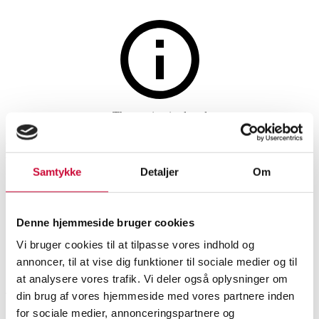
Jewellery
The auction is closed
Bracelet and matching ring
made of sterling silver, ring size
Samtykke
Detaljer
Om
54.
Denne hjemmeside bruger cookies
Vi bruger cookies til at tilpasse vores indhold og
SHOWROOM
ESTIMATE
ITEM NUMBER
annoncer, til at vise dig funktioner til sociale medier og til
at analysere vores trafik. Vi deler også oplysninger om
Aalborg
DKK
1,300
6225905
din brug af vores hjemmeside med vores partnere inden
Jewellery sets
for sociale medier, annonceringspartnere og
Brand new item
VAT lot