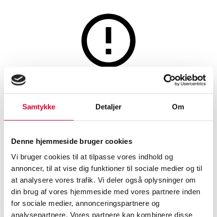
Jewellery
This auction is resold
Brilliant pendant with
Samtykke
Detaljer
Om
freshwater pearl in 9 kt. white
gold
Denne hjemmeside bruger cookies
Vi bruger cookies til at tilpasse vores indhold og
annoncer, til at vise dig funktioner til sociale medier og til
SHOWROOM
ESTIMATE
ITEM NUMBER
at analysere vores trafik. Vi deler også oplysninger om
din brug af vores hjemmeside med vores partnere inden
København
DKK
2,800
6252482
for sociale medier, annonceringspartnere og
Necklaces, pendants
Brand new item
VAT lot
analysepartnere. Vores partnere kan kombinere disse