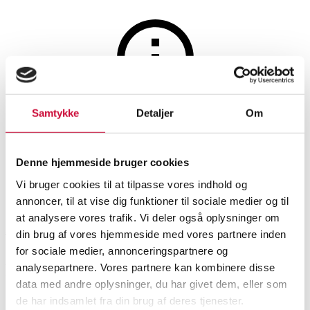
Lamps and lighting
The auction is closed
Samtykke
Detaljer
Om
Carl Fagerlund. Pendant
Denne hjemmeside bruger cookies
Vi bruger cookies til at tilpasse vores indhold og
SHOWROOM
ESTIMATE
ITEM NUMBER
annoncer, til at vise dig funktioner til sociale medier og til
at analysere vores trafik. Vi deler også oplysninger om
Aarhus
DKK
1,000
6542788
din brug af vores hjemmeside med vores partnere inden
for sociale medier, annonceringspartnere og
Description
analysepartnere. Vores partnere kan kombinere disse
data med andre oplysninger, du har givet dem, eller som
de har indsamlet fra din brug af deres tjenester.
Pendant lights
Automatic translation from Danish.