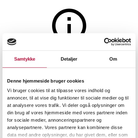
Home and garden
The auction is closed
Samtykke
Detaljer
Om
China's. Folding table - Model
Butterfly. Matt black
Denne hjemmeside bruger cookies
Vi bruger cookies til at tilpasse vores indhold og
SHOWROOM
ESTIMATE
ITEM NUMBER
annoncer, til at vise dig funktioner til sociale medier og til
at analysere vores trafik. Vi deler også oplysninger om
din brug af vores hjemmeside med vores partnere inden
København
DKK
3,000
6528093
for sociale medier, annonceringspartnere og
Brand new item
VAT lot
analysepartnere. Vores partnere kan kombinere disse
data med andre oplysninger, du har givet dem, eller som
Garden furniture
Description