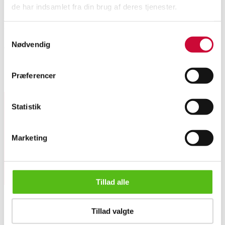
de har indsamlet fra din brug af deres tjenester.
Automatic translation from Danish.
Samtykkevalg
Nødvendig
Cinas Folding table model butterfly. Made of solid black painted teak.
Dimensions. Ø. 110 H. 74 cm. Appears unused and in original packaging.
Præferencer
Similar lots
Statistik
Sign up for our newsletter and receive news and offers
directly in your email.
Marketing
Tillad alle
China's. Folding table - Model Butterfly. Matt black
Tillad valgte
ABOUT US