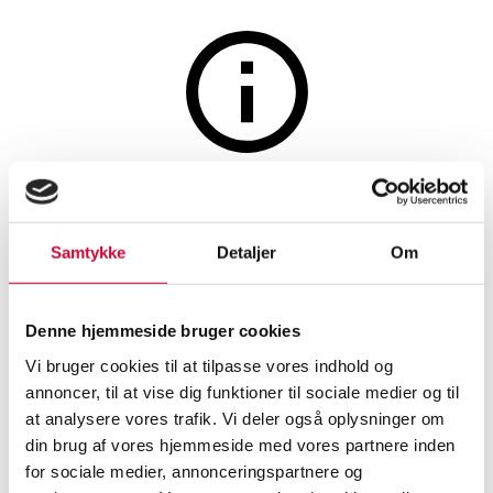
Jewellery
The auction is closed
Ciemme. Heart-shaped
Samtykke
Detaljer
Om
pendant of 14 kt. white gold
with brilliant-cut diamonds,
Denne hjemmeside bruger cookies
total approx. 0.66 ct.
Vi bruger cookies til at tilpasse vores indhold og
annoncer, til at vise dig funktioner til sociale medier og til
at analysere vores trafik. Vi deler også oplysninger om
SHOWROOM
ESTIMATE
ITEM NUMBER
din brug af vores hjemmeside med vores partnere inden
for sociale medier, annonceringspartnere og
Necklaces, pendants
Odense
DKK
5,600
6515614