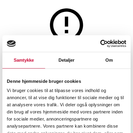
Home and garden
This auction is resold
Samtykke
Detaljer
Om
Cinas. Garden table - Model
Ellen
Denne hjemmeside bruger cookies
Vi bruger cookies til at tilpasse vores indhold og
SHOWROOM
ESTIMATE
ITEM NUMBER
annoncer, til at vise dig funktioner til sociale medier og til
at analysere vores trafik. Vi deler også oplysninger om
København
DKK
3,800
6540539
din brug af vores hjemmeside med vores partnere inden
for sociale medier, annonceringspartnere og
Brand new item
VAT lot
analysepartnere. Vores partnere kan kombinere disse
Garden furniture
Description