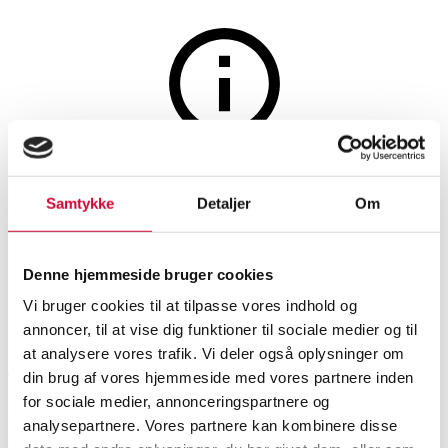
Jewellery
The auction is closed
Diamond ring in 18 kt white
Samtykke
Detaljer
Om
gold, approx. 0.70 ct, size 50
Denne hjemmeside bruger cookies
Vi bruger cookies til at tilpasse vores indhold og
SHOWROOM
ESTIMATE
ITEM NUMBER
annoncer, til at vise dig funktioner til sociale medier og til
at analysere vores trafik. Vi deler også oplysninger om
Roskilde
DKK
10,000
6546399
din brug af vores hjemmeside med vores partnere inden
for sociale medier, annonceringspartnere og
Description
analysepartnere. Vores partnere kan kombinere disse
Rings