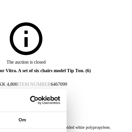
The auction is closed
Vitra. A set of six chairs model Tip Ton. (6)
KK
4,800
ITEM NUMBER
6467099
Om
 six chairs, model Tip Ton, made of molded white polypropylene,