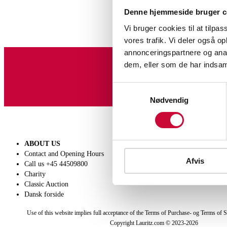
Denne hjemmeside bruger c
Vi bruger cookies til at tilpas
vores trafik. Vi deler også 
annonceringspartnere og anal
dem, eller som de har indsaml
Sign up for our newslet
Samtykkevalg
Nødvendig
ABOUT US
SELL
Contact and Opening Hours
Get a valuation
Afvis
Call us +45 44509800
Consignment
Charity
Conditions of sale
Classic Auction
Dansk forside
Use of this website implies full acceptance of the Terms of Purchase- og Terms of S
Copyright Lauritz.com © 2023-
2026