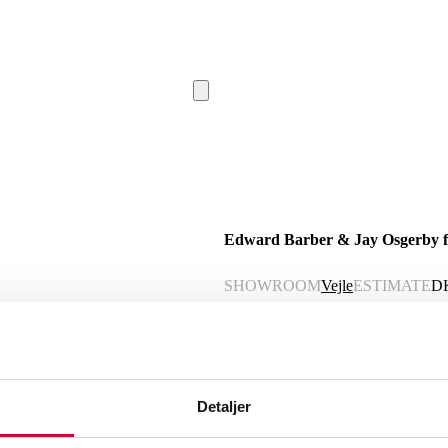
Edward Barber & Jay Osgerby for 
SHOWROOM
Vejle
ESTIMATE
D
Description
Automatic translation from Danish.
Detaljer
Edward Barber & Jay Osgerby. A set of