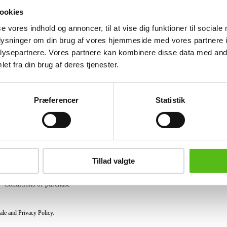
stackable, can be used outdoors. Made 
ookies
use.
se vores indhold og annoncer, til at vise dig funktioner til sociale
Similar lots
oplysninger om din brug af vores hjemmeside med vores partnere i
ysepartnere. Vores partnere kan kombinere disse data med andr
et fra din brug af deres tjenester.
ter and receive news and offers directly in your email.
Præferencer
Statistik
PURCHASE
Shipping
Tillad valgte
Pick-up
Privacy Policy
Conditions of purchase
ale and Privacy Policy.