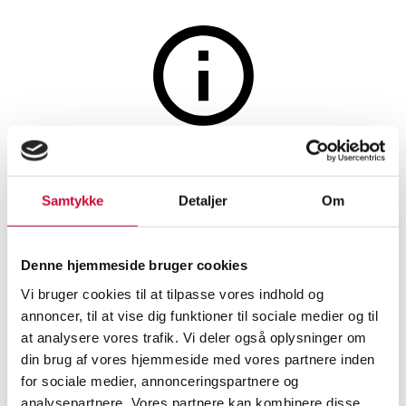
Furniture
The auction is closed
Ewald Schillig: Deep lounge
Samtykke
Detaljer
Om
sofa upholstered in burgundy
leather
Denne hjemmeside bruger cookies
Vi bruger cookies til at tilpasse vores indhold og
annoncer, til at vise dig funktioner til sociale medier og til
SHOWROOM
ESTIMATE
ITEM NUMBER
at analysere vores trafik. Vi deler også oplysninger om
din brug af vores hjemmeside med vores partnere inden
Hørsholm
DKK
5,600
6528170
for sociale medier, annonceringspartnere og
Lounge suites, sofas
analysepartnere. Vores partnere kan kombinere disse